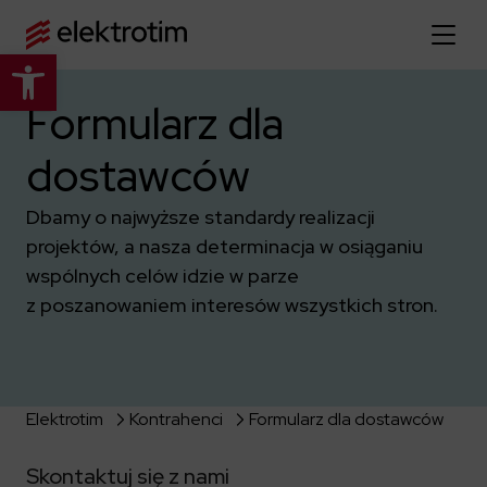
Otwórz pasek narzędzi
Strona główna
Formularz dla
dostawców
O nas
Więcej o nas
Dbamy o najwyższe standardy realizacji
Oferta
projektów, a nasza determinacja w osiąganiu
O firmie
wspólnych celów idzie w parze
Poznaj pełną ofertę
Strategia
Aktualności
z poszanowaniem interesów wszystkich stron.
Władze spółki
Budownictwo Specjalistyczne
Historia
Relacje inwestorskie
Elektroenergetyka
Grupa kapitałowa
Resorty obronne
Dowiedz się więcej
Portfolio
Elektrotim
Kontrahenci
Formularz dla dostawców
Kariera
Przemysł
Dokumenty firmowe
Raporty
Dowiedz się więcej
Certyfikaty
Infrastruktura użyteczności publicznej
Skontaktuj się z nami