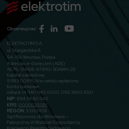
Przejdź do Facebook
Przejdź do Linkedin
Przejdź do Youtube
Obserwuj nas
ELEKTROTIM S.A.
ul. Stargardzka 8
54-156 Wrocław, Polska
Adres do e-Doręczeń (ADE)
AE:PL-94168-47893-SDAWH-26
Kapitał zakładowy:
9 983 009 PLN w całości wpłacony
Konto bankowe:
mBank 14 1140 1140 0000 2156 3900 1001
NIP:
894 24 60 042
KRS:
0000035081
REGON:
931931108
Sąd Rejonowy dla Wrocławia –
Fabrycznej VI Wydział Gospodarczy
Krajowego Rejestru Sądowego