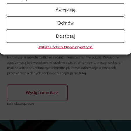
Maksymalny rozmiar pliku: 5MB
Akceptuję
Zgadzam się na przetwarzanie danych osobowych zgodnie
z Regulaminem i Polityką Prywatności przez ELEKTROTIM
Odmów
S.A.
Dostosuj
Administratorem Państwa danych osobowych jest ELEKTROTIM S.A..
z siedzibą w Wrocławiu. Państwa dane osobowe będą przetwarzane w celu
Polityka Cookies
Polityka prywatności
odpowiedzi na zapytanie, a także przedstawienia informacji handlowych
i/lub wysyłki newslettera, jeśli wyrazili Państwo na nie zgodę. Wyrażone
zgody mogą być wycofane w każdym czasie. W tym celu proszę wysłać e-
mail na adres sekretariat@elektrotim.pl. Pełne informacje o zasadach
przetwarzania danych osobowych znajdują się tutaj.
pola obowiązkowe