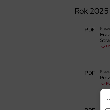
Rok 2025
Preze
PDF
Prez
Stra
P
Preze
PDF
Prez
P
Ta 
Preze