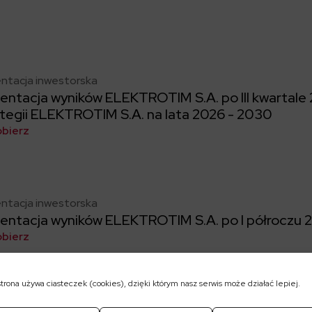
ntacja inwestorska
entacja wyników ELEKTROTIM S.A. po III kwartale 2
tegii ELEKTROTIM S.A. na lata 2026 - 2030
obierz
ntacja inwestorska
entacja wyników ELEKTROTIM S.A. po I półroczu 2
obierz
strona używa ciasteczek (cookies), dzięki którym nasz serwis może działać lepiej.
ntacja inwestorska