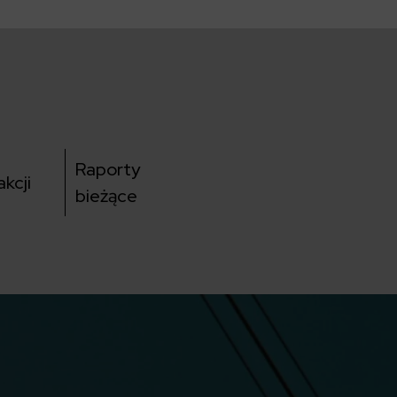
Raporty
kcji
bieżące