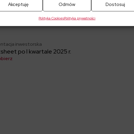
Akceptuję
Odmów
Dostosuj
entacja wyników ELEKTROTIM S.A. po I kwartale 2
obierz
Polityka Cookies
Polityka prywatności
ntacja inwestorska
sheet po I kwartale 2025 r.
obierz