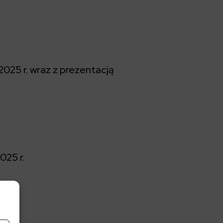
025 r. wraz z prezentacją
025 r.