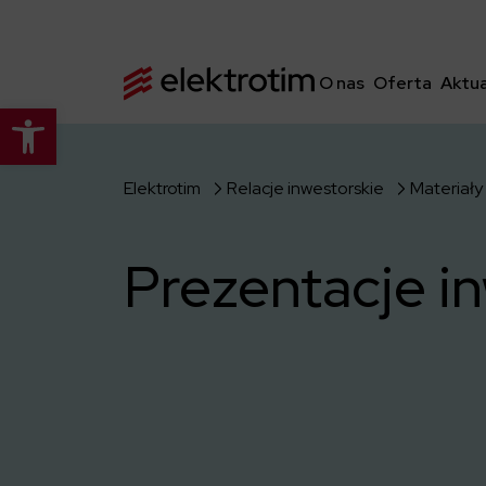
O nas
Oferta
Aktua
Otwórz pasek narzędzi
Elektrotim
Relacje inwestorskie
Materiały
Prezentacje i