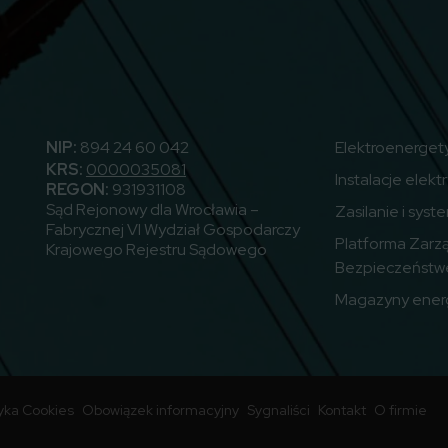
utube
NIP:
894 24 60 042
Elektroenerget
KRS:
0000035081
Instalacje elekt
REGON:
931931108
Sąd Rejonowy dla Wrocławia –
Zasilanie i syst
Fabrycznej VI Wydział Gospodarczy
Platforma Zarz
Krajowego Rejestru Sądowego
Bezpieczeństw
Magazyny energ
tyka Cookies
Obowiązek informacyjny
Sygnaliści
Kontakt
O firmie