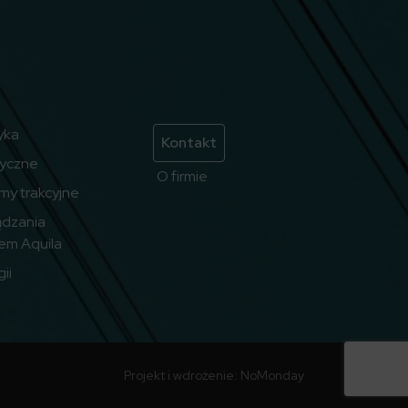
yka
Kontakt
ryczne
O firmie
emy trakcyjne
ądzania
em Aquila
ii
Projekt i wdrożenie:
NoMonday