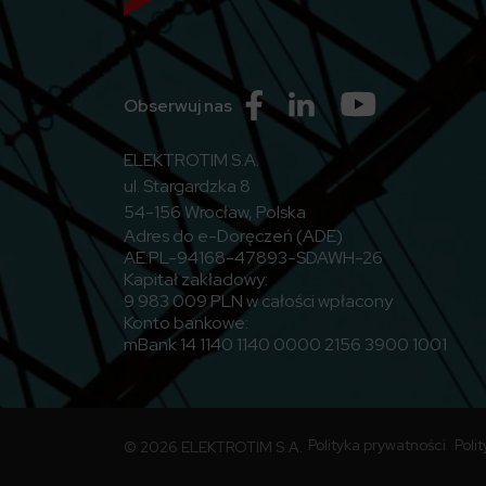
Przejdź do Facebook
Przejdź do Linkedin
Przejdź do Yo
Obserwuj nas
ELEKTROTIM S.A.
ul. Stargardzka 8
54-156 Wrocław, Polska
Adres do e-Doręczeń (ADE)
AE:PL-94168-47893-SDAWH-26
Kapitał zakładowy:
9 983 009 PLN w całości wpłacony
Konto bankowe:
mBank 14 1140 1140 0000 2156 3900 1001
Polityka prywatności
Poli
© 2026 ELEKTROTIM S.A.