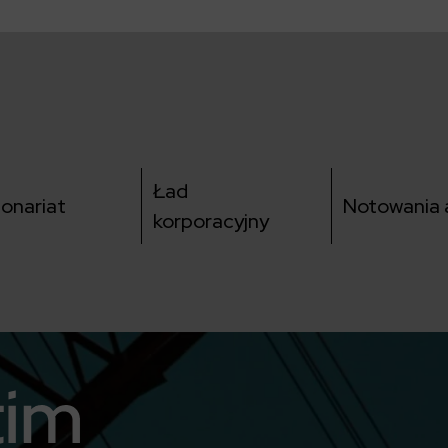
Ład
jonariat
Notowania a
korporacyjny