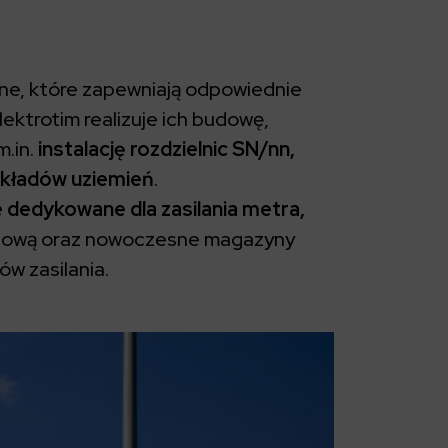
ne, które zapewniają odpowiednie
ektrotim realizuje ich budowę,
m.in.
instalację rozdzielnic SN/nn,
układów uziemień
.
e dedykowane dla zasilania metra,
niową oraz nowoczesne magazyny
ów zasilania.