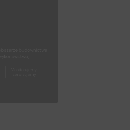
w obszarze budownictwa
z wykonawstwo,
Monitorujemy
i serwisujemy