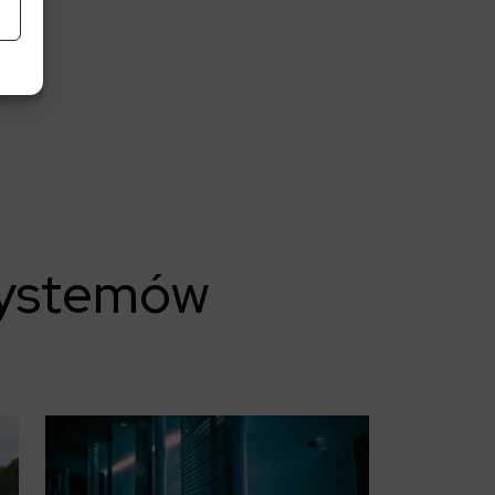
ch.
 systemów