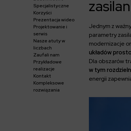
zasilan
Specjalistyczne
Korzyści
Prezentacja wideo
Jednym z ważnyc
Projektowanie i
serwis
parametry zasila
Nasze atuty w
modernizacje ora
liczbach
układów prosto
Zaufali nam
Dla obszarów t
Przykładowe
realizacje
w tym rozdziel
Kontakt
energii zapewnia
Kompleksowe
rozwiązania