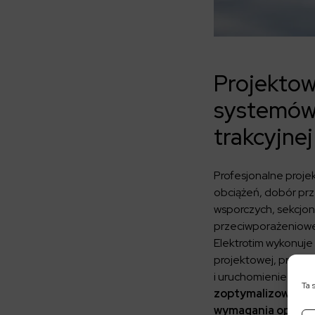
Projektow
systemów 
trakcyjnej
Profesjonalne projek
obciążeń, dobór prz
wsporczych, sekcjo
przeciwporażeniowe
Elektrotim wykonuje
projektowej, przez
i uruchomienie insta
Ta 
zoptymalizowany s
wymagania operat