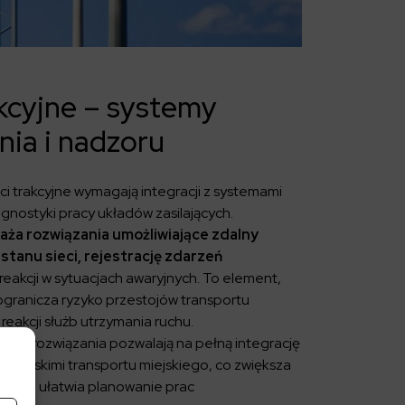
akcyjne – systemy
nia i nadzoru
i trakcyjne wymagają integracji z systemami
agnostyki pracy układów zasilających.
aża rozwiązania umożliwiające zdalny
 stanu sieci, rejestrację zdarzeń
reakcji w sytuacjach awaryjnych. To element,
ogranicza ryzyko przestojów transportu
 reakcji służb utrzymania ruchu.
sze rozwiązania pozwalają na pełną integrację
ratorskimi transportu miejskiego, co zwiększa
nych i ułatwia planowanie prac