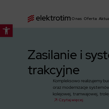
O nas
Oferta
Aktua
Otwórz pasek narzędzi
Zasilanie i sy
trakcyjne
Kompleksowo realizujemy b
oraz modernizacje systemów za
kolejowej, tramwajowej, trole
Czytaj więcej