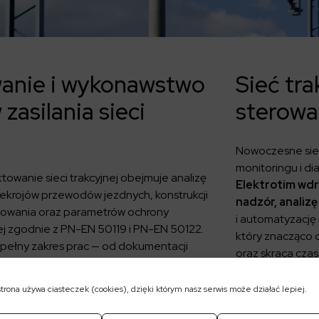
anie i wykonawstwo
Sieć tr
zasilania sieci
sterowa
Nowoczesne siec
monitoringu i di
towanie sieci trakcyjnej obejmuje analizę
Elektrotim wdr
ekrojów przewodów jezdnych, konstrukcji
nadzór, analizę
nowania oraz parametrów ochrony
i automatyzację 
j zgodnie z PN-EN 50119 i PN-EN 50122.
który znacząco 
 pełny zakres prac — od dokumentacji
oraz skraca czas
 dostawy komponentów, po montaż
Jednocześnie na
lacji. Dzięki temu inwestor otrzymuje spójny,
z systemami ope
strona używa ciasteczek (cookies), dzięki którym nasz serwis może działać lepiej.
ystem zasilania, który spełnia
przejrzystość da
orów transportu miejskiego