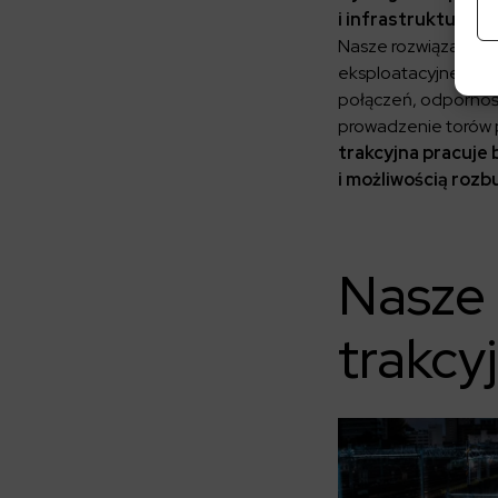
i infrastruktury k
Nasze rozwiązania u
eksploatacyjne, tak
połączeń, odpornoś
prowadzenie torów 
trakcyjna pracuje
i możliwością roz
Nasze 
trakcy