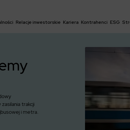
lności
Relacje inwestorskie
Kariera
Kontrahenci
ESG
Str
stemy
udowy
silania trakcji
jbusowej i metra.