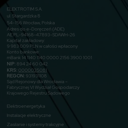
ELEKTROTIM S.A.
ul. Stargardzka 8
54-156 Wrocław, Polska
Adres do e-Doręczeń (ADE)
AE:PL-94168-47893-SDAWH-26
Kapitał zakładowy:
9 983 009 PLN w całości wpłacony
Konto bankowe:
mBank 14 1140 1140 0000 2156 3900 1001
NIP:
894 24 60 042
KRS:
0000035081
REGON:
931931108
Sąd Rejonowy dla Wrocławia –
Fabrycznej VI Wydział Gospodarczy
Krajowego Rejestru Sądowego
Elektroenergetyka
Instalacje elektryczne
Zasilanie i systemy trakcyjne