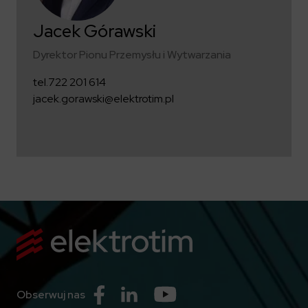
Jacek Górawski
Dyrektor Pionu Przemysłu i Wytwarzania
tel.
722 201 614
jacek.gorawski@elektrotim.pl
Przejdź do Facebook
Przejdź do Linkedin
Przejdź do Youtube
Obserwuj nas