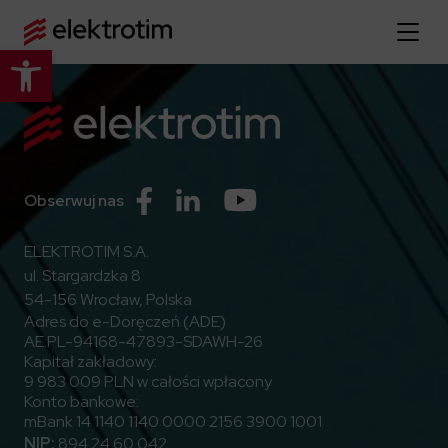
Otwórz pasek narzędzi
Strona główna
O nas
Więcej o nas
Przejdź do Facebook
Przejdź do Linkedin
Przejdź do Youtube
Obserwuj nas
Oferta
O firmie
ELEKTROTIM S.A.
Poznaj pełną ofertę
Strategia
Aktualności
ul. Stargardzka 8
Władze spółki
54-156 Wrocław, Polska
Budownictwo Specjalistyczne
Adres do e-Doręczeń (ADE)
Historia
Relacje inwestorskie
Elektroenergetyka
AE:PL-94168-47893-SDAWH-26
Grupa kapitałowa
Kapitał zakładowy:
Resorty obronne
Dowiedz się więcej
Portfolio
9 983 009 PLN w całości wpłacony
Kariera
Przemysł
Konto bankowe:
Dokumenty firmowe
Raporty
mBank 14 1140 1140 0000 2156 3900 1001
Dowiedz się więcej
Certyfikaty
Infrastruktura użyteczności publicznej
NIP:
894 24 60 042