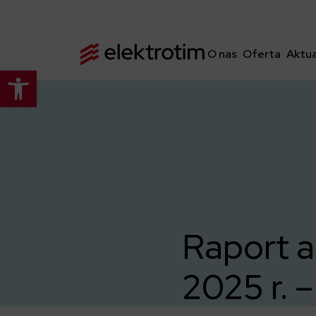
O nas
Oferta
Aktua
Otwórz pasek narzędzi
Raport a
2025 r.