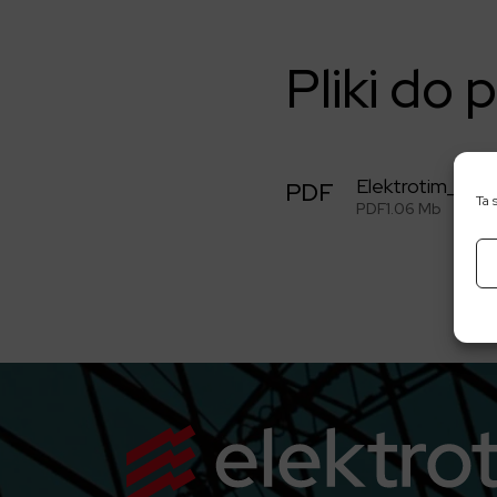
Pliki do 
Elektrotim_r
PDF
Ta 
PDF
1.06 Mb