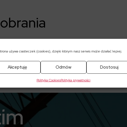
pobrania
ekomendacja_BDM_06_03_2025-AKUMULUJ
strona używa ciasteczek (cookies), dzięki którym nasz serwis może działać lepiej.
Akceptuję
Odmów
Dostosuj
Polityka Cookies
Polityka prywatności