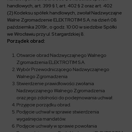
Key dates
Contractors
Compliance
Safety Management Platform Aquila
handlowych, art. 399 § 1, art. 402 § 2 oraz art. 402
Corporate governance
Get to know us better
Discover the opportunities to collaborate with us
(2) Kodeksu spółek handlowych, zwołał Nadzwyczajne
Energy storage facilities
Investor materials
Recruitment guide
ESG
Walne Zgromadzenie ELEKTROTIM S.A. na dzień 08
ELEKTROTIM on the WSE
Why is it worth it?
Partner program
października 2019r., o godz. 10:00
w siedzibie Spółki
Learn more
Investor contact
Internships
we Wrocławiu przy ul. Stargardzkiej 8.
Form for suppliers
Media
Porządek obrad:
Environment
Read more
Society
Contact
Otwarcie obrad Nadzwyczajnego Walnego
Corporate governance
ELEKTROTIM in the media
Zgromadzenia ELEKTROTIM S.A.
Whistle-blower
Press releases
Wybór Przewodniczącego Nadzwyczajnego
Integrated Management System
Walnego Zgromadzenia
Media contact
Stwierdzenie prawidłowości zwołania
Nadzwyczajnego Walnego Zgromadzenia
Polski
English
oraz jego zdolności do podejmowania uchwał.
Przyjęcie porządku obrad.
Podjęcie uchwał w sprawie stwierdzenia
wygaśnięcia mandatów.
Podjęcie uchwały w sprawie powołania