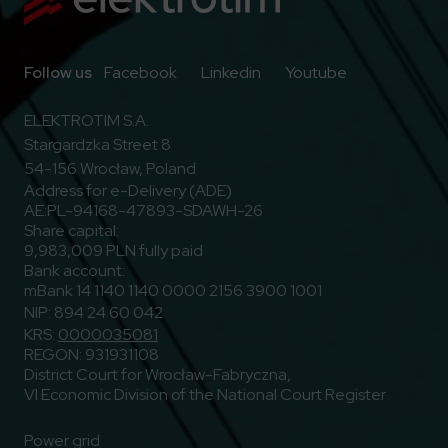
Go to Facebook
Go to Linkedin
Go to Youtub
Follow us
Facebook
Linkedin
Youtube
ELEKTROTIM S.A.
Stargardzka Street 8
54-156 Wrocław, Poland
Address for e-Delivery (ADE)
AE:PL-94168-47893-SDAWH-26
Share capital:
9,983,009 PLN fully paid
Bank account:
mBank 14 1140 1140 0000 2156 3900 1001
NIP: 894 24 60 042
KRS:
0000035081
REGON: 931931108
District Court for Wrocław-Fabryczna,
VI Economic Division of the National Court Register
Power grid