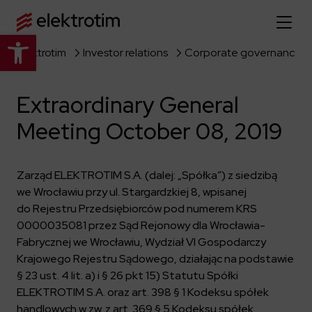
Open toolbar
Elektrotim
Investor relations
Corporate governance
Home page
Extraordinary General
About us
Meeting October 08, 2019
More about us
Our offer
About the company
Zarząd ELEKTROTIM S.A. (dalej: „Spółka”) z siedzibą
Explore the full offer
Strategy
News
we Wrocławiu przy ul. Stargardzkiej 8, wpisanej
Company authorities
do Rejestru Przedsiębiorców pod numerem KRS
Industry
0000035081 przez Sąd Rejonowy dla Wrocławia-
Our history
Investor relations
Power grid
Fabrycznej we Wrocławiu, Wydział VI Gospodarczy
Capital group
Public utility infrastructure
Learn more
Krajowego Rejestru Sądowego, działając na podstawie
Our projects
Jobs
§ 23 ust. 4 lit. a) i § 26 pkt 15) Statutu Spółki
Defense departments
Company documents
ELEKTROTIM S.A. oraz art. 398 § 1 Kodeksu spółek
Reports
Learn more
Certificates
Traction infrastructure
handlowych w zw. z art. 369 § 5 Kodeksu spółek