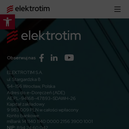
Otwórz pasek narzędzi
Strona główna
O nas
Więcej o nas
Przejdź do Facebook
Przejdź do Linkedin
Przejdź do Youtube
Obserwuj nas
Oferta
O firmie
ELEKTROTIM S.A.
Poznaj pełną ofertę
Strategia
Aktualności
ul. Stargardzka 8
Władze spółki
54-156 Wrocław, Polska
Budownictwo Specjalistyczne
Adres do e-Doręczeń (ADE)
Historia
Relacje inwestorskie
Elektroenergetyka
AE:PL-94168-47893-SDAWH-26
Grupa kapitałowa
Kapitał zakładowy:
Resorty obronne
Dowiedz się więcej
Portfolio
9 983 009 PLN w całości wpłacony
Kariera
Przemysł
Konto bankowe:
Dokumenty firmowe
Raporty
mBank 14 1140 1140 0000 2156 3900 1001
Dowiedz się więcej
Certyfikaty
Infrastruktura użyteczności publicznej
NIP:
894 24 60 042