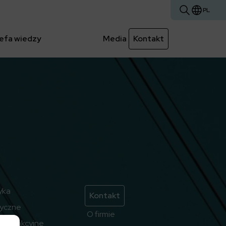
PL
efa wiedzy
Media
Kontakt
yka
Kontakt
ryczne
O firmie
emy trakcyjne