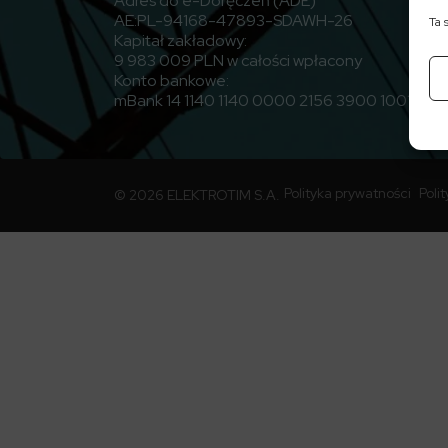
Adres do e-Doręczeń (ADE)
AE:PL-94168-47893-SDAWH-26
Ta 
Kapitał zakładowy:
9 983 009 PLN w całości wpłacony
Konto bankowe:
mBank 14 1140 1140 0000 2156 3900 1001
Polityka prywatności
Poli
© 2026 ELEKTROTIM S.A.