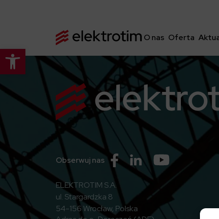
O nas
Oferta
Aktua
Otwórz pasek narzędzi
Przejdź do Facebook
Przejdź do Linkedin
Przejdź do Yo
Obserwuj nas
ELEKTROTIM S.A.
ul. Stargardzka 8
54-156 Wrocław, Polska