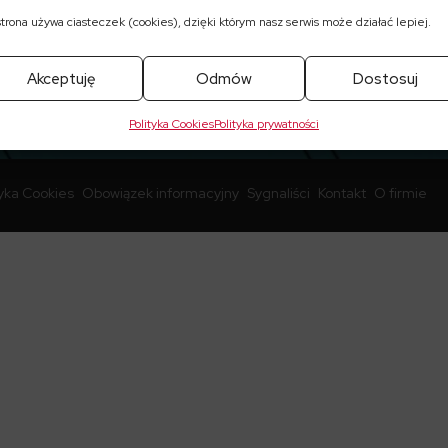
Fabrycznej VI Wydział Gospodarczy
strona używa ciasteczek (cookies), dzięki którym nasz serwis może działać lepiej.
Platforma Zarz
Krajowego Rejestru Sądowego
Bezpieczeństw
Akceptuję
Odmów
Dostosuj
Magazyny energ
Polityka Cookies
Polityka prywatności
tyka Cookies
Obowiązek informacyjny
Sygnaliści
Kontakt
O firmie