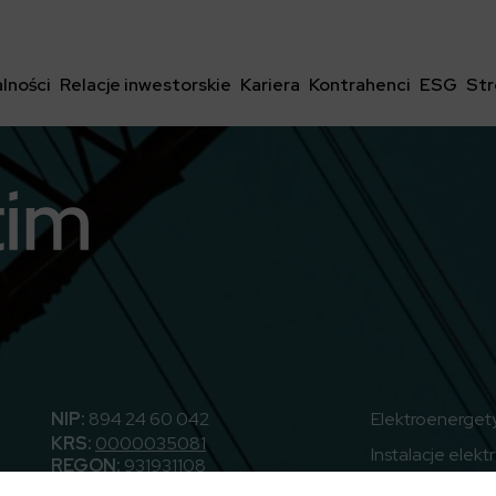
lności
Relacje inwestorskie
Kariera
Kontrahenci
ESG
Str
utube
NIP:
894 24 60 042
Elektroenerget
KRS:
0000035081
Instalacje elekt
REGON:
931931108
Sąd Rejonowy dla Wrocławia –
Zasilanie i syst