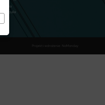
ądzania
em Aquila
ii
Projekt i wdrożenie:
NoMonday