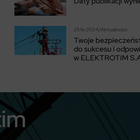
Daty publikacji wyn
Przejdź do wpisu Daty publikacji wyników w 2025 roku
25 lis 2024
/
Aktualności
Twoje bezpieczeńst
do sukcesu i odpowi
w ELEKTROTIM S.A
Przejdź do wpisu Twoje bezpieczeństwo to my – klucz d