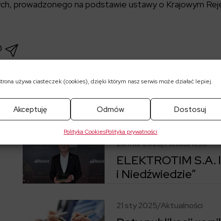
ych, prowadzonego na podstawie ustawy o Krajowym Re
strona używa ciasteczek (cookies), dzięki którym nasz serwis może działać lepiej.
Akceptuję
Odmów
Dostosuj
o
Polityka Cookies
Polityka prywatności
20 mar 2025
/
Aktualności
ELEKTROTIM S.A. l
.
i Niedźwiedzie”
Przejdź do wpisu ELEKTROTIM S.A. laureatem nagrody „By
21 sty 2025
/
Aktualności