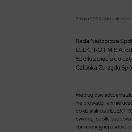
23 gru 2024
/
Aktualności
Rada Nadzorcza Spółk
ELEKTROTIM S.A. od d
Spółki z pięciu do cz
Członka Zarządu Spół
Według oświadczenia zł
nie prowadzi, ani nie uc
do działalności ELEKTROT
cywilnej, spółki osobowej
konkurencyjnej osobie pr