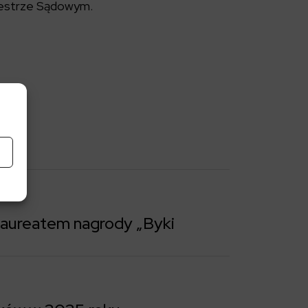
jestrze Sądowym.
aureatem nagrody „Byki
ki i Niedźwiedzie”