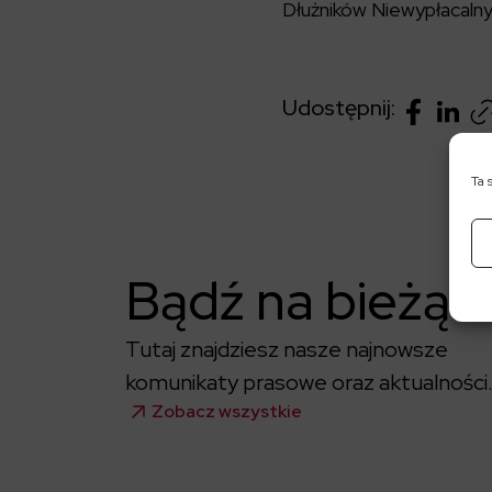
Dłużników Niewypłacaln
Udostępnij:
Ta 
Bądź na bieżąc
Tutaj znajdziesz nasze najnowsze
komunikaty prasowe oraz aktualności
Zobacz wszystkie