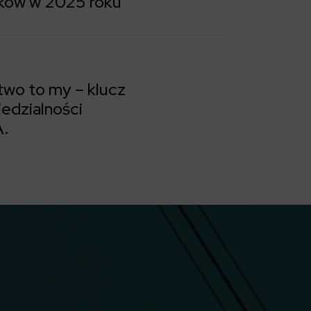
ików w 2025 roku
wo to my – klucz
edzialności
.
o sukcesu i odpowiedzialności w ELEKTROTIM S.A.