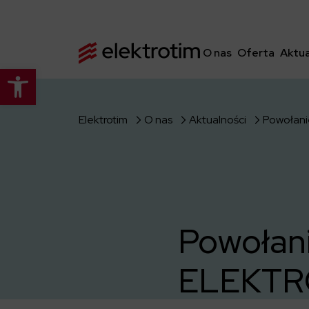
O nas
Oferta
Aktua
Otwórz pasek narzędzi
Elektrotim
O nas
Aktualności
Powołani
ELEKTRO