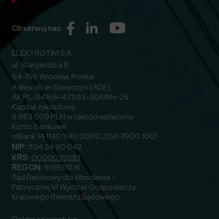
Przejdź do Facebook
Przejdź do Linkedin
Przejdź do Youtube
Obserwuj nas
ELEKTROTIM S.A.
ul. Stargardzka 8
54-156 Wrocław, Polska
Adres do e-Doręczeń (ADE)
AE:PL-94168-47893-SDAWH-26
Kapitał zakładowy:
9 983 009 PLN w całości wpłacony
Konto bankowe:
mBank 14 1140 1140 0000 2156 3900 1001
NIP:
894 24 60 042
KRS:
0000035081
REGON:
931931108
Sąd Rejonowy dla Wrocławia –
Fabrycznej VI Wydział Gospodarczy
Krajowego Rejestru Sądowego