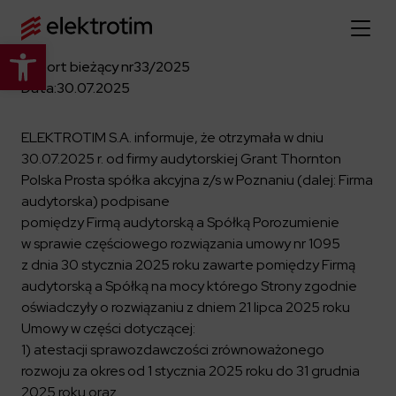
Otwórz pasek narzędzi
Raport bieżący nr
33/2025
Strona główna
Data:
30.07.2025
O nas
ELEKTROTIM S.A. informuje, że otrzymała w dniu
30.07.2025 r. od firmy audytorskiej Grant Thornton
Więcej o nas
Polska Prosta spółka akcyjna z/s w Poznaniu (dalej: Firma
Oferta
audytorska) podpisane
O firmie
pomiędzy Firmą audytorską a Spółką Porozumienie
Poznaj pełną ofertę
Strategia
Aktualności
w sprawie częściowego rozwiązania umowy nr 1095
Władze spółki
z dnia 30 stycznia 2025 roku zawarte pomiędzy Firmą
Budownictwo Specjalistyczne
audytorską a Spółką na mocy którego Strony zgodnie
Historia
Relacje inwestorskie
Elektroenergetyka
oświadczyły o rozwiązaniu z dniem 21 lipca 2025 roku
Grupa kapitałowa
Resorty obronne
Dowiedz się więcej
Umowy w części dotyczącej:
Portfolio
Kariera
1) atestacji sprawozdawczości zrównoważonego
Przemysł
Dokumenty firmowe
rozwoju za okres od 1 stycznia 2025 roku do 31 grudnia
Raporty
Dowiedz się więcej
Certyfikaty
Infrastruktura użyteczności publicznej
2025 roku oraz