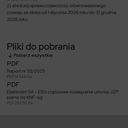
Kalendarium
Kontrahenci
Compliance
Zasilanie i systemy trakcyjne
2) atestacji sprawozdawczości zrównoważonego
Ład korporacyjny
Poznaj nas bliżej
Poznaj możliwości współpracy z nami
rozwoju za okres od 1 stycznia 2026 roku do 31 grudnia
Platforma Zarządzania Bezpieczeństwem
Materiały dla inwestorów
Oferty pracy
ESG
2026 roku.
Aquila
ELEKTROTIM na GPW
Poradnik rekrutacyjny
Program Partnerski
Dowiedz się więcej
Magazyny energii
Kontakt dla inwestorów
Dlaczego warto?
Formularz dla dostawców
Strefa wiedzy
Staże i praktyki
Fakturowanie w KSeF
Środowisko
Pliki do pobrania
Społeczeństwo
Media
Pobierz wszystkie
Ład korporacyjny
Czytaj więcej
PDF
Sygnaliści
Kontakt
Raport nr 33/2025
Zintegrowany System Zarządzania
ELEKTROTIM w mediach
PDF
147.44 Kb
PDF
Materiały prasowe
Kontakt dla mediów
Elektrotim SA – ESG częściowe rozwiązanie umowy JZP
pismo do KNF-sig
PDF
282.95 Kb
Polski
English