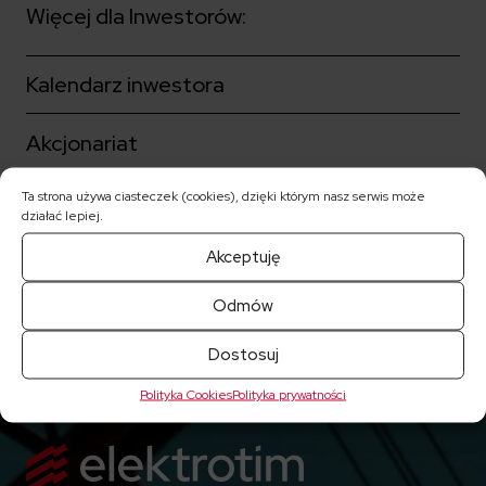
Więcej dla Inwestorów:
Kalendarz inwestora
Akcjonariat
Ta strona używa ciasteczek (cookies), dzięki którym nasz serwis może
Ład korporacyjny
działać lepiej.
Akceptuję
Notowania akcji
Odmów
Raporty bieżące
Dostosuj
Polityka Cookies
Polityka prywatności