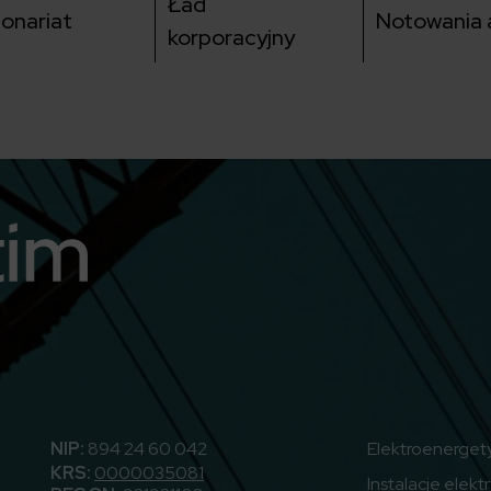
Ład
jonariat
Notowania a
korporacyjny
utube
NIP:
894 24 60 042
Elektroenerget
KRS:
0000035081
Instalacje elekt