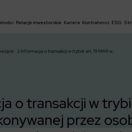
lności
Relacje inwestorskie
Kariera
Kontrahenci
ESG
Str
bieżące
Informacja o transakcji w trybie art. 19 MAR wykonywanej przez osobę blisko związaną z osobą pełniącą obowiązki zarządcze
a o transakcji w trybi
onywanej przez osob