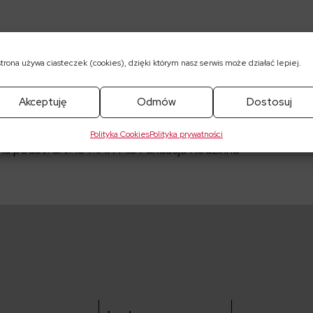
strona używa ciasteczek (cookies), dzięki którym nasz serwis może działać lepiej.
pobrania
Akceptuję
Odmów
Dostosuj
025
Polityka Cookies
Polityka prywatności
a podst. art. 19 MAR Fils Fundacja Rodzinna