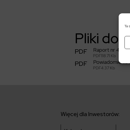
Ta 
Pliki do 
Raport nr 45/2
PDF
PDF
118.71 Kb
Powiadomienie n
PDF
PDF
4.37 Kb
Więcej dla Inwestorów: