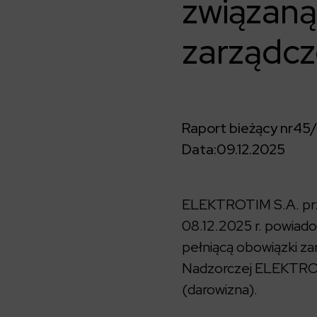
związaną
zarządc
Raport bieżący nr
45
Data:
09.12.2025
ELEKTROTIM S.A. prze
08.12.2025 r. powiado
pełniącą obowiązki z
Nadzorczej ELEKTROTI
(darowizna).