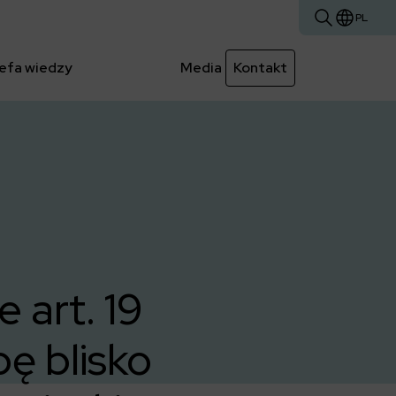
PL
efa wiedzy
Media
Kontakt
e art. 19
ę blisko