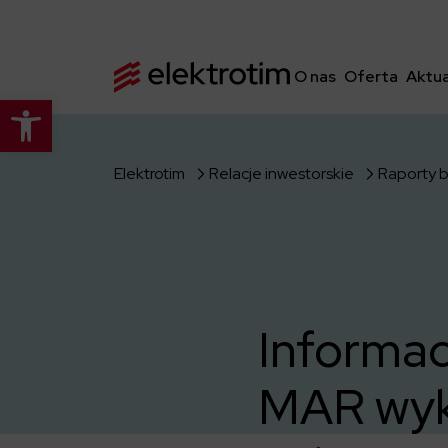
O nas
Oferta
Aktua
Otwórz pasek narzędzi
Elektrotim
Relacje inwestorskie
Raporty 
Informacj
MAR wyk