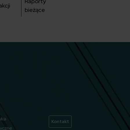
Raporty
kcji
bieżące
yka
Kontakt
ryczne