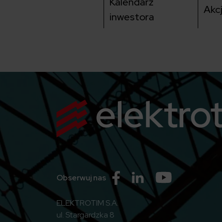
Kalendarz
Akc
inwestora
Przejdź do Facebook
Przejdź do Linkedin
Przejdź do Yo
Obserwuj nas
ELEKTROTIM S.A.
ul. Stargardzka 8