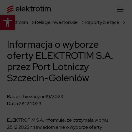
Otwórz pasek narzędzi
Elektrotim
Relacje inwestorskie
Raporty bieżące
Strona główna
Informacja o wyborze
O nas
oferty ELEKTROTIM S.A.
Więcej o nas
Oferta
przez Port Lotniczy
O firmie
Poznaj pełną ofertę
Szczecin-Goleniów
Strategia
Aktualności
Władze spółki
Budownictwo Specjalistyczne
Historia
Raport bieżący nr
39/2023
Relacje inwestorskie
Elektroenergetyka
Grupa kapitałowa
Data:
28.12.2023
Resorty obronne
Dowiedz się więcej
Portfolio
Kariera
Przemysł
Dokumenty firmowe
ELEKTROTIM S.A. informuje, że otrzymała w dniu
Raporty
Dowiedz się więcej
28.12.2023 r. zawiadomienie o wyborze oferty
Certyfikaty
Infrastruktura użyteczności publicznej