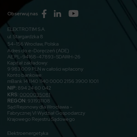
Przejdź do Facebook
Przejdź do Linkedin
Przejdź do Youtube
Obserwuj nas
ELEKTROTIM S.A.
ul. Stargardzka 8
54-156 Wrocław, Polska
Adres do e-Doręczeń (ADE)
AE:PL-94168-47893-SDAWH-26
Kapitał zakładowy:
9 983 009 PLN w całości wpłacony
Konto bankowe:
mBank 14 1140 1140 0000 2156 3900 1001
NIP:
894 24 60 042
KRS:
0000035081
REGON:
931931108
Sąd Rejonowy dla Wrocławia –
Fabrycznej VI Wydział Gospodarczy
Krajowego Rejestru Sądowego
Elektroenergetyka