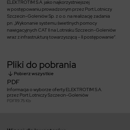
Kalendarium
Kontrahenci
ELEKTROTIM S.A. jako najkorzystniejszej
Compliance
Zasilanie i systemy trakcyjne
Ład korporacyjny
Poznaj nas bliżej
w postępowaniu prowadzonym przez Port Lotniczy
Poznaj możliwości współpracy z nami
Platforma Zarządzania Bezpieczeństwem
Materiały dla inwestorów
Szczecin-Goleniów Sp. z o.o. na realizację zadania
Oferty pracy
ESG
Aquila
pn. „Wykonanie systemu świetlnych pomocy
ELEKTROTIM na GPW
Poradnik rekrutacyjny
Program Partnerski
Dowiedz się więcej
Magazyny energii
nawigacyjnych CAT II na Lotnisku Szczecin-Goleniów
Kontakt dla inwestorów
Dlaczego warto?
Formularz dla dostawców
Strefa wiedzy
wraz z infrastrukturą towarzyszącą – II postępowanie”.
Staże i praktyki
Fakturowanie w KSeF
Środowisko
Społeczeństwo
Media
Ład korporacyjny
Pliki do pobrania
Czytaj więcej
Sygnaliści
Kontakt
Pobierz wszystkie
Zintegrowany System Zarządzania
ELEKTROTIM w mediach
PDF
Materiały prasowe
Informacja o wyborze oferty ELEKTROTIM S.A.
Kontakt dla mediów
przez Port Lotniczy Szczecin-Goleniów
PDF
119.75 Kb
Polski
English