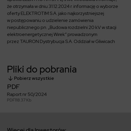
Kalendarium
Kontrahenci
Compliance
Zasilanie i systemy trakcyjne
że otrzymała w dniu 31.12.2024 r. informację o wyborze
Ład korporacyjny
Poznaj nas bliżej
Poznaj możliwości współpracy z nami
oferty ELEKTROTIM S.A. jako najkorzystniejszej
Platforma Zarządzania Bezpieczeństwem
Materiały dla inwestorów
Oferty pracy
ESG
w postępowaniu o udzielenie zamówienia
Aquila
ELEKTROTIM na GPW
Poradnik rekrutacyjny
Program Partnerski
niepublicznego pn. „Budowa rozdzielni 20 kV w stacji
Dowiedz się więcej
Magazyny energii
Kontakt dla inwestorów
Dlaczego warto?
Formularz dla dostawców
Strefa wiedzy
elektroenergetycznej Wirek” prowadzonym
Staże i praktyki
przez TAURON Dystrybucja S.A. Oddział w Gliwicach
Fakturowanie w KSeF
Środowisko
Społeczeństwo
Media
Ład korporacyjny
Czytaj więcej
Pliki do pobrania
Sygnaliści
Kontakt
Zintegrowany System Zarządzania
ELEKTROTIM w mediach
Pobierz wszystkie
PDF
Materiały prasowe
Kontakt dla mediów
Raport nr 50/2024
PDF
118.37 Kb
Polski
English
Więcej dla Inwestorów: