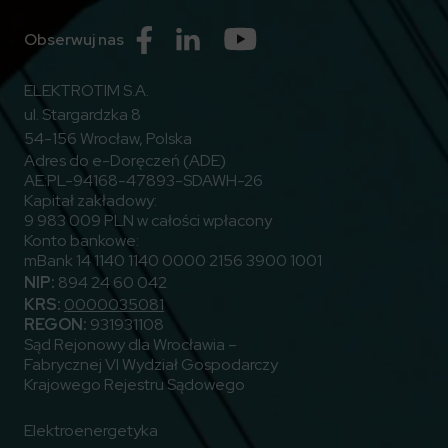
Przejdź do Facebook
Przejdź do Linkedin
Przejdź do Youtube
Obserwuj nas
ELEKTROTIM S.A.
ul. Stargardzka 8
54-156 Wrocław, Polska
Adres do e-Doręczeń (ADE)
AE:PL-94168-47893-SDAWH-26
Kapitał zakładowy:
9 983 009 PLN w całości wpłacony
Konto bankowe:
mBank 14 1140 1140 0000 2156 3900 1001
NIP:
894 24 60 042
KRS:
0000035081
REGON:
931931108
Sąd Rejonowy dla Wrocławia –
Fabrycznej VI Wydział Gospodarczy
Krajowego Rejestru Sądowego
Elektroenergetyka