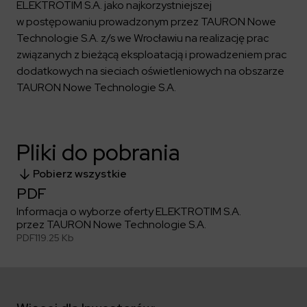
Kalendarium
Kontrahenci
ELEKTROTIM S.A. jako najkorzystniejszej
Compliance
Zasilanie i systemy trakcyjne
Ład korporacyjny
Poznaj nas bliżej
w postępowaniu prowadzonym przez TAURON Nowe
Poznaj możliwości współpracy z nami
Platforma Zarządzania Bezpieczeństwem
Materiały dla inwestorów
Technologie S.A. z/s we Wrocławiu na realizację prac
Oferty pracy
ESG
Aquila
związanych z bieżącą eksploatacją i prowadzeniem prac
ELEKTROTIM na GPW
Poradnik rekrutacyjny
Program Partnerski
Dowiedz się więcej
Magazyny energii
dodatkowych na sieciach oświetleniowych na obszarze
Kontakt dla inwestorów
Dlaczego warto?
Formularz dla dostawców
Strefa wiedzy
TAURON Nowe Technologie S.A.
Staże i praktyki
Fakturowanie w KSeF
Środowisko
Społeczeństwo
Media
Ład korporacyjny
Pliki do pobrania
Czytaj więcej
Sygnaliści
Kontakt
Pobierz wszystkie
Zintegrowany System Zarządzania
ELEKTROTIM w mediach
PDF
Materiały prasowe
Informacja o wyborze oferty ELEKTROTIM S.A.
Kontakt dla mediów
przez TAURON Nowe Technologie S.A.
PDF
119.25 Kb
Polski
English