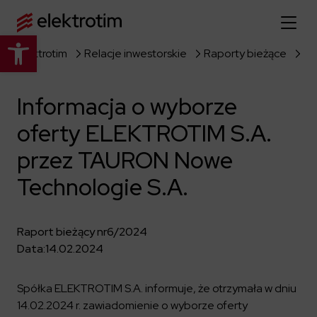
Otwórz pasek narzędzi
Elektrotim
Relacje inwestorskie
Raporty bieżące
Strona główna
Informacja o wyborze
O nas
oferty ELEKTROTIM S.A.
Więcej o nas
Oferta
przez TAURON Nowe
O firmie
Poznaj pełną ofertę
Technologie S.A.
Strategia
Aktualności
Władze spółki
Budownictwo Specjalistyczne
Historia
Raport bieżący nr
6/2024
Relacje inwestorskie
Elektroenergetyka
Grupa kapitałowa
Data:
14.02.2024
Resorty obronne
Dowiedz się więcej
Portfolio
Kariera
Przemysł
Dokumenty firmowe
Spółka ELEKTROTIM S.A. informuje, że otrzymała w dniu
Raporty
Dowiedz się więcej
14.02.2024 r. zawiadomienie o wyborze oferty
Certyfikaty
Infrastruktura użyteczności publicznej