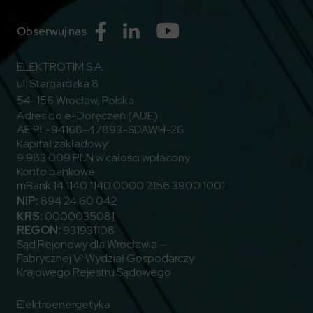
Przejdź do Facebook
Przejdź do Linkedin
Przejdź do Youtube
Obserwuj nas
ELEKTROTIM S.A.
ul. Stargardzka 8
54-156 Wrocław, Polska
Adres do e-Doręczeń (ADE)
AE:PL-94168-47893-SDAWH-26
Kapitał zakładowy:
9 983 009 PLN w całości wpłacony
Konto bankowe:
mBank 14 1140 1140 0000 2156 3900 1001
NIP:
894 24 60 042
KRS:
0000035081
REGON:
931931108
Sąd Rejonowy dla Wrocławia –
Fabrycznej VI Wydział Gospodarczy
Krajowego Rejestru Sądowego
Elektroenergetyka