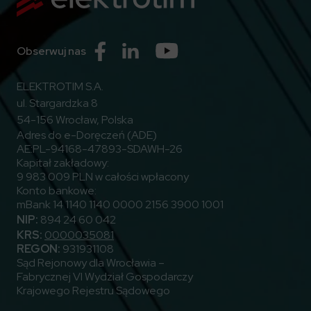
Przejdź do Facebook
Przejdź do Linkedin
Przejdź do Youtube
Obserwuj nas
ELEKTROTIM S.A.
ul. Stargardzka 8
54-156 Wrocław, Polska
Adres do e-Doręczeń (ADE)
AE:PL-94168-47893-SDAWH-26
Kapitał zakładowy:
9 983 009 PLN w całości wpłacony
Konto bankowe:
mBank 14 1140 1140 0000 2156 3900 1001
NIP:
894 24 60 042
KRS:
0000035081
REGON:
931931108
Sąd Rejonowy dla Wrocławia –
Fabrycznej VI Wydział Gospodarczy
Krajowego Rejestru Sądowego