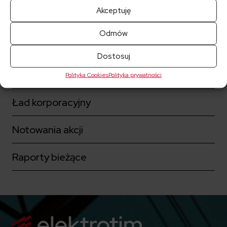
Akceptuję
Więcej dla Inwestorów:
Odmów
Kalendarz inwestora
Dostosuj
Akcjonariat
Polityka Cookies
Polityka prywatności
Ład korporacyjny
Notowania akcji
Raporty bieżące