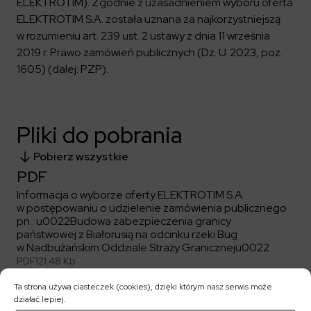
ELEKTROTIM). Zgodnie z uzasadnieniem wyboru oferta
ELEKTROTIM S.A. została uznana za najkorzystniejszą
w rozumieniu art. 239 ust. 2 ustawy z dnia 11 września
2019 r. Prawo zamówień publicznych (Dz. U. 2023, poz.
1605) (dalej: PZP).
Pliki do pobrania
Pobierz wszystkie
PDF
Informacja o wyborze oferty ELEKTROTIM S.A.
w postępowaniu o udzielenie zamówienia publicznego
pn.: u0022Budowa zabezpieczenia granicy
państwowej z Białorusią na odcinku rzeki Bug
w Nadbużańskim Oddziale Straży Graniczneju0022
PDF
121.48 Kb
Ta strona używa ciasteczek (cookies), dzięki którym nasz serwis może
działać lepiej.