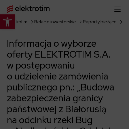
Otwórz pasek narzędzi
Elektrotim
Relacje inwestorskie
Raporty bieżące
Strona główna
Informacja o wyborze
O nas
oferty ELEKTROTIM S.A.
Więcej o nas
Oferta
w postępowaniu
O firmie
Poznaj pełną ofertę
o udzielenie zamówienia
Strategia
Aktualności
publicznego pn.: „Budowa
Władze spółki
Budownictwo Specjalistyczne
Historia
Relacje inwestorskie
zabezpieczenia granicy
Elektroenergetyka
Grupa kapitałowa
państwowej z Białorusią
Resorty obronne
Dowiedz się więcej
Portfolio
Kariera
Przemysł
Dokumenty firmowe
na odcinku rzeki Bug
Raporty
Dowiedz się więcej
Certyfikaty
Infrastruktura użyteczności publicznej