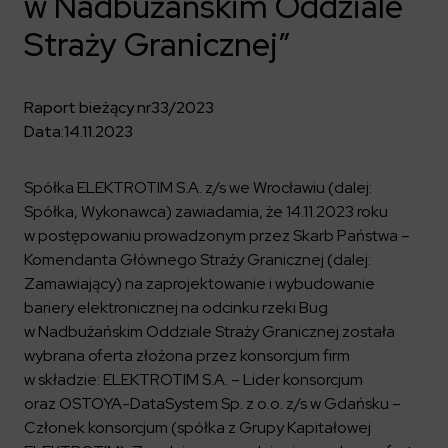
w Nadbużańskim Oddziale
Kalendarium
Kontrahenci
Compliance
Zasilanie i systemy trakcyjne
Ład korporacyjny
Poznaj nas bliżej
Straży Granicznej”
Poznaj możliwości współpracy z nami
Platforma Zarządzania Bezpieczeństwem
Materiały dla inwestorów
Oferty pracy
ESG
Aquila
ELEKTROTIM na GPW
Poradnik rekrutacyjny
Program Partnerski
Dowiedz się więcej
Magazyny energii
Kontakt dla inwestorów
Raport bieżący nr
33/2023
Dlaczego warto?
Formularz dla dostawców
Strefa wiedzy
Data:
14.11.2023
Staże i praktyki
Fakturowanie w KSeF
Środowisko
Społeczeństwo
Media
Spółka ELEKTROTIM S.A. z/s we Wrocławiu (dalej:
Ład korporacyjny
Spółka, Wykonawca) zawiadamia, że 14.11.2023 roku
Czytaj więcej
Sygnaliści
Kontakt
w postępowaniu prowadzonym przez Skarb Państwa –
Zintegrowany System Zarządzania
Komendanta Głównego Straży Granicznej (dalej:
ELEKTROTIM w mediach
Zamawiający) na zaprojektowanie i wybudowanie
Materiały prasowe
bariery elektronicznej na odcinku rzeki Bug
Kontakt dla mediów
w Nadbużańskim Oddziale Straży Granicznej została
wybrana oferta złożona przez konsorcjum firm
Polski
English
w składzie: ELEKTROTIM S.A. – Lider konsorcjum
oraz OSTOYA-DataSystem Sp. z o.o. z/s w Gdańsku –
Członek konsorcjum (spółka z Grupy Kapitałowej