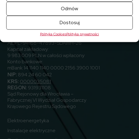
Odmów
ELEKTROTIM S.A.
ul. Stargardzka 8
Dostosuj
54-156 Wrocław, Polska
Polityka Cookies
Polityka prywatności
Adres do e-Doręczeń (ADE)
AE:PL-94168-47893-SDAWH-26
Kapitał zakładowy:
9 983 009 PLN w całości wpłacony
Konto bankowe:
mBank 14 1140 1140 0000 2156 3900 1001
NIP:
894 24 60 042
KRS:
0000035081
REGON:
931931108
Sąd Rejonowy dla Wrocławia –
Fabrycznej VI Wydział Gospodarczy
Krajowego Rejestru Sądowego
Elektroenergetyka
Instalacje elektryczne