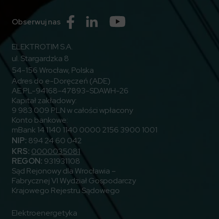
Przejdź do Facebook
Przejdź do Linkedin
Przejdź do Youtube
Obserwuj nas
ELEKTROTIM S.A.
ul. Stargardzka 8
54-156 Wrocław, Polska
Adres do e-Doręczeń (ADE)
AE:PL-94168-47893-SDAWH-26
Kapitał zakładowy:
9 983 009 PLN w całości wpłacony
Konto bankowe:
mBank 14 1140 1140 0000 2156 3900 1001
NIP:
894 24 60 042
KRS:
0000035081
REGON:
931931108
Sąd Rejonowy dla Wrocławia –
Fabrycznej VI Wydział Gospodarczy
Krajowego Rejestru Sądowego
Elektroenergetyka