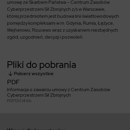
Kalendarium
Kontrahenci
umowę ze Skarbem Państwa – Centrum Zasobów
Compliance
Zasilanie i systemy trakcyjne
Ład korporacyjny
Poznaj nas bliżej
Cyberprzestrzeni Sił Zbrojnych z/s w Warszawie,
Poznaj możliwości współpracy z nami
Platforma Zarządzania Bezpieczeństwem
Materiały dla inwestorów
której przedmiotem jest budowa linii światłowodowych
Oferty pracy
ESG
Aquila
pomiędzy kompleksami w m. Gdynia, Rumia, Łężyce,
ELEKTROTIM na GPW
Poradnik rekrutacyjny
Program Partnerski
Dowiedz się więcej
Magazyny energii
Wejherowo, Rzucewo wraz z uzyskaniem niezbędnych
Kontakt dla inwestorów
Dlaczego warto?
Formularz dla dostawców
Strefa wiedzy
zgód, uzgodnień, decyzji i pozwoleń.
Staże i praktyki
Fakturowanie w KSeF
Środowisko
Społeczeństwo
Media
Ład korporacyjny
Pliki do pobrania
Czytaj więcej
Sygnaliści
Kontakt
Pobierz wszystkie
Zintegrowany System Zarządzania
ELEKTROTIM w mediach
PDF
Materiały prasowe
Informacja o zawarciu umowy z Centrum Zasobów
Kontakt dla mediów
Cyberprzestrzeni Sił Zbrojnych
PDF
120.14 Kb
Polski
English