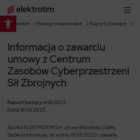
Otwórz pasek narzędzi
Elektrotim
Relacje inwestorskie
Raporty bieżące
Strona główna
Informacja o zawarciu
O nas
umowy z Centrum
Więcej o nas
Oferta
Zasobów Cyberprzestrzeni
O firmie
Poznaj pełną ofertę
Sił Zbrojnych
Strategia
Aktualności
Władze spółki
Budownictwo Specjalistyczne
Historia
Raport bieżący nr
15/2023
Relacje inwestorskie
Elektroenergetyka
Grupa kapitałowa
Data:
19.05.2023
Resorty obronne
Dowiedz się więcej
Portfolio
Kariera
Przemysł
Dokumenty firmowe
Spółka ELEKTROTIM S.A. z/s we Wrocławiu (dalej:
Raporty
Dowiedz się więcej
Spółka) informuje, że w dniu 19.05.2023 r. zawarła
Certyfikaty
Infrastruktura użyteczności publicznej