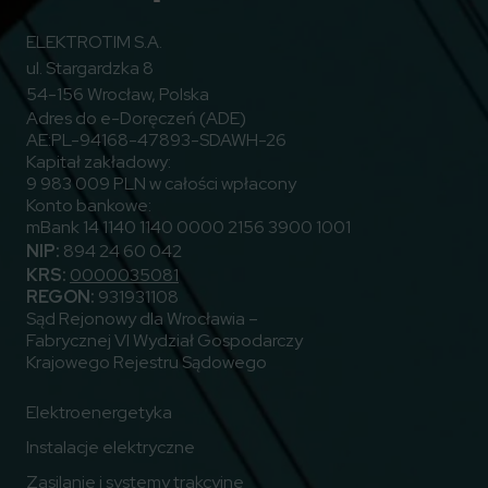
ELEKTROTIM S.A.
ul. Stargardzka 8
54-156 Wrocław, Polska
Adres do e-Doręczeń (ADE)
AE:PL-94168-47893-SDAWH-26
Kapitał zakładowy:
9 983 009 PLN w całości wpłacony
Konto bankowe:
mBank 14 1140 1140 0000 2156 3900 1001
NIP:
894 24 60 042
KRS:
0000035081
REGON:
931931108
Sąd Rejonowy dla Wrocławia –
Fabrycznej VI Wydział Gospodarczy
Krajowego Rejestru Sądowego
Elektroenergetyka
Instalacje elektryczne
Zasilanie i systemy trakcyjne