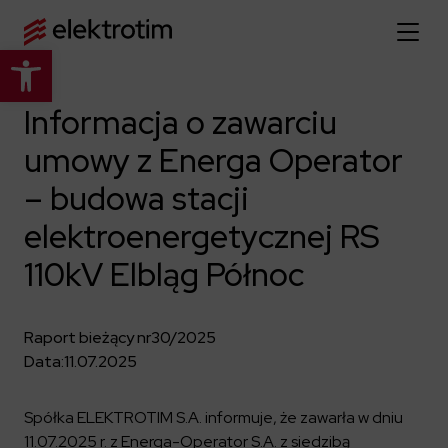
Otwórz pasek narzędzi
Strona główna
Informacja o zawarciu
umowy z Energa Operator
O nas
– budowa stacji
Więcej o nas
Oferta
elektroenergetycznej RS
O firmie
Poznaj pełną ofertę
110kV Elbląg Północ
Strategia
Aktualności
Władze spółki
Budownictwo Specjalistyczne
Historia
Relacje inwestorskie
Elektroenergetyka
Raport bieżący nr
30/2025
Grupa kapitałowa
Data:
11.07.2025
Resorty obronne
Dowiedz się więcej
Portfolio
Kariera
Przemysł
Dokumenty firmowe
Spółka ELEKTROTIM S.A. informuje, że zawarła w dniu
Raporty
Dowiedz się więcej
Certyfikaty
Infrastruktura użyteczności publicznej
11.07.2025 r. z Energa-Operator S.A. z siedzibą