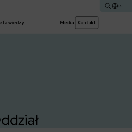
PL
efa wiedzy
Media
Kontakt
ddział