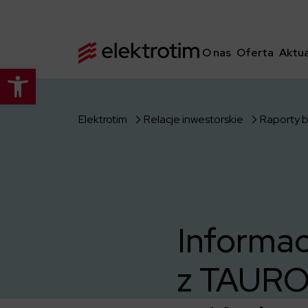
O nas
Oferta
Aktua
Otwórz pasek narzędzi
Elektrotim
Relacje inwestorskie
Raporty 
Informac
z TAURON