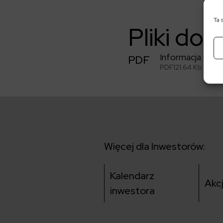
Ta 
Pliki do 
Informacja o z
PDF
PDF
121.64 Kb
Więcej dla Inwestorów:
Kalendarz
Akc
inwestora