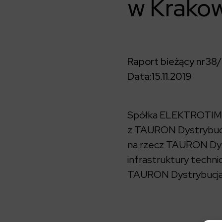
w Krako
Raport bieżący nr
38/
Data:
15.11.2019
Spółka ELEKTROTIM S.
z TAURON Dystrybucj
na rzecz TAURON Dyst
infrastruktury techn
TAURON Dystrybucja S