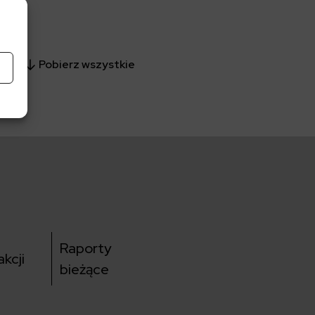
Pobierz wszystkie
kowie
Raporty
kcji
bieżące