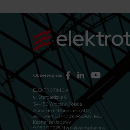
Przejdź do Facebook
Przejdź do Linkedin
Przejdź do Yo
Obserwuj nas
ELEKTROTIM S.A.
ul. Stargardzka 8
54-156 Wrocław, Polska
Adres do e-Doręczeń (ADE)
AE:PL-94168-47893-SDAWH-26
Kapitał zakładowy:
9 983 009 PLN w całości wpłacony