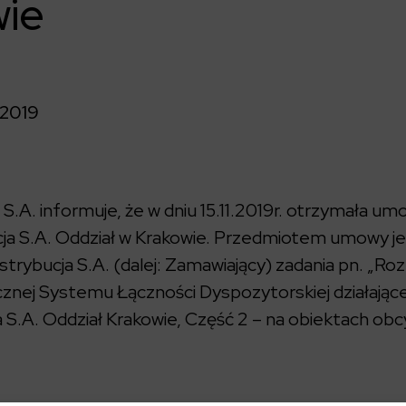
wie
2019
A. informuje, że w dniu 15.11.2019r. otrzymała um
a S.A. Oddział w Krakowie. Przedmiotem umowy je
rybucja S.A. (dalej: Zamawiający) zadania pn. „R
icznej Systemu Łączności Dyspozytorskiej działają
.A. Oddział Krakowie, Część 2 – na obiektach obcy