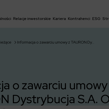
lności
Relacje inwestorskie
Kariera
Kontrahenci
ESG
Str
bieżące
Informacja o zawarciu umowy z TAURON Dystrybucja S.A. Oddział w Krakowie
ja o zawarciu umowy
 Dystrybucja S.A. O