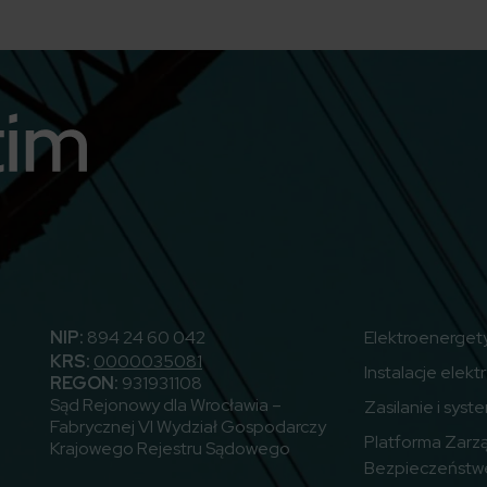
utube
NIP:
894 24 60 042
Elektroenerget
KRS:
0000035081
Instalacje elekt
REGON:
931931108
Sąd Rejonowy dla Wrocławia –
Zasilanie i syst
Fabrycznej VI Wydział Gospodarczy
Platforma Zarz
Krajowego Rejestru Sądowego
Bezpieczeństw