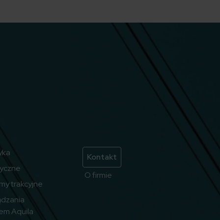
yka
Kontakt
ryczne
O firmie
emy trakcyjne
ądzania
em Aquila