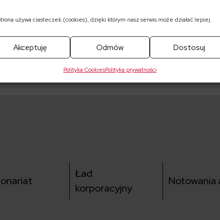
strona używa ciasteczek (cookies), dzięki którym nasz serwis może działać lepiej.
pobrania
Akceptuję
Odmów
Dostosuj
awarciu umowy z TAURON Dystrybucja S.A. Oddział w Kra
Polityka Cookies
Polityka prywatności
Ład
jonariat
Notowania a
korporacyjny