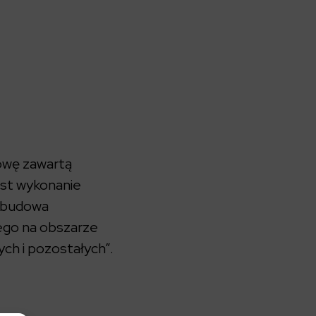
owę zawartą
st wykonanie
ozbudowa
cego na obszarze
ch i pozostałych”.