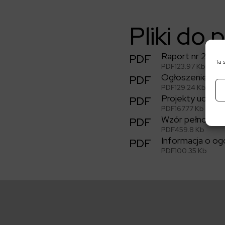
Pliki do 
Raport nr 22/2
PDF
Ta 
PDF
123.97 Kb
Ogłoszenie o 
PDF
PDF
129.24 Kb
Projekty uchw
PDF
PDF
167.77 Kb
Wzór pełnomocn
PDF
PDF
459.8 Kb
Informacja o o
PDF
PDF
100.35 Kb