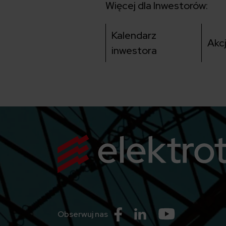
Więcej dla Inwestorów:
Kalendarz
Akc
inwestora
Przejdź do Facebook
Przejdź do Linkedin
Przejdź do Yo
Obserwuj nas