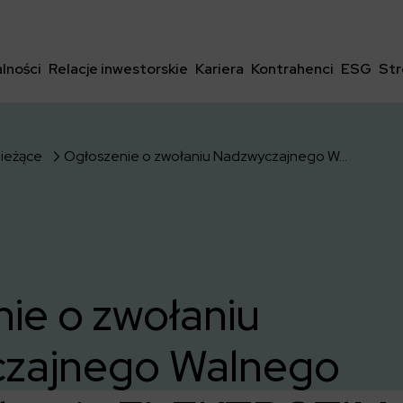
lności
Relacje inwestorskie
Kariera
Kontrahenci
ESG
Str
bieżące
Ogłoszenie o zwołaniu Nadzwyczajnego Walnego Zgromadzenia ELEKTROTIM S.A. na 08.10.2019r.
ie o zwołaniu
zajnego Walnego