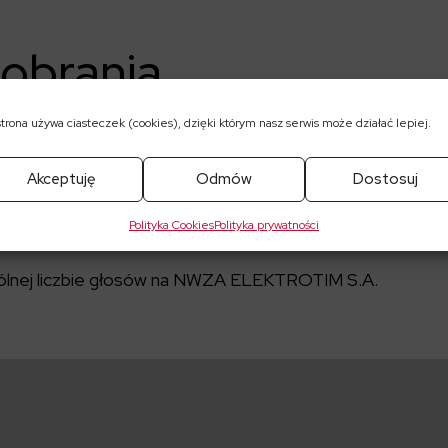
pobrania
019
strona używa ciasteczek (cookies), dzięki którym nasz serwis może działać lepiej.
Nadzwyczajnym Walnym Zgromadzeniu ELEKTROTIM S.A.
Akceptuję
Odmów
Dostosuj
ał NWZA ELEKTROTIM S.A.
Polityka Cookies
Polityka prywatności
ictwa oraz formularze
gólnej liczbie głosów na NWZA ELEKTROTIM S.A.