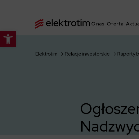
O nas
Oferta
Aktua
Otwórz pasek narzędzi
Elektrotim
Relacje inwestorskie
Raporty 
Ogłoszen
Nadzwyc