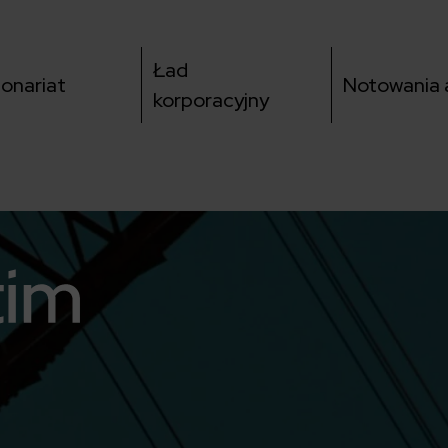
Ład
jonariat
Notowania a
korporacyjny
utube