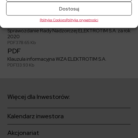
PDF
Wniosek o podział zysku
Dostosuj
PDF
809.51 Kb
Polityka Cookies
Polityka prywatności
PDF
Sprawozdanie Rady Nadzorczej ELEKTROTIM S.A. za rok
2020
PDF
378.65 Kb
PDF
Klauzula informacyjna WZA ELEKTROTIM S.A.
PDF
133.93 Kb
Więcej dla Inwestorów:
Kalendarz inwestora
Akcjonariat