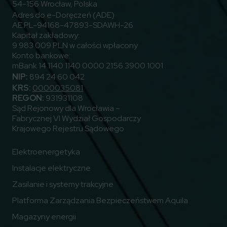
54-156 Wrocław, Polska
Adres do e-Doręczeń (ADE)
AE:PL-94168-47893-SDAWH-26
Kapitał zakładowy:
9 983 009 PLN w całości wpłacony
Konto bankowe:
mBank 14 1140 1140 0000 2156 3900 1001
NIP:
894 24 60 042
KRS:
0000035081
REGON:
931931108
Sąd Rejonowy dla Wrocławia –
Fabrycznej VI Wydział Gospodarczy
Krajowego Rejestru Sądowego
Elektroenergetyka
Instalacje elektryczne
Zasilanie i systemy trakcyjne
Platforma Zarządzania Bezpieczeństwem Aquila
Magazyny energii