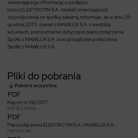
Kalendarium
Kontrahenci
zawierającego informację o podjęciu
Compliance
Zasilanie i systemy trakcyjne
Ład korporacyjny
Poznaj nas bliżej
przez ELEKTROTIM S.A. działań zmierzających
Poznaj możliwości współpracy z nami
Platforma Zarządzania Bezpieczeństwem
Materiały dla inwestorów
od połączenia ze spółką zależną, informuje, że w dniu 29
Oferty pracy
ESG
Aquila
grudnia 2017r. zawarł z MAWILUX S.A. z siedzibą
ELEKTROTIM na GPW
Poradnik rekrutacyjny
Program Partnerski
Dowiedz się więcej
Magazyny energii
w Ładach, porozumienie dotyczące planu połączenia
Kontakt dla inwestorów
Dlaczego warto?
Formularz dla dostawców
Strefa wiedzy
Spółki z MAWILUX S.A. oraz przyjął plan połączenia
Staże i praktyki
Fakturowanie w KSeF
Środowisko
Spółki z MAWILUX S.A.
Społeczeństwo
Media
Ład korporacyjny
Czytaj więcej
Sygnaliści
Kontakt
Pliki do pobrania
Zintegrowany System Zarządzania
ELEKTROTIM w mediach
Pobierz wszystkie
Materiały prasowe
PDF
Kontakt dla mediów
Raport nr 26/2017
PDF
353.08 Kb
PDF
Polski
English
Plan połączenia ELEKTROTIM S.A. i MAWILUX S.A.
PDF
3.42 Mb