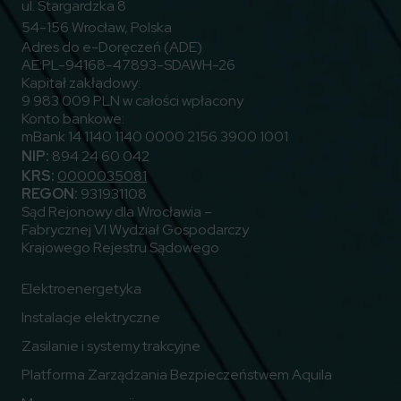
ul. Stargardzka 8
54-156 Wrocław, Polska
Adres do e-Doręczeń (ADE)
AE:PL-94168-47893-SDAWH-26
Kapitał zakładowy:
9 983 009 PLN w całości wpłacony
Konto bankowe:
mBank 14 1140 1140 0000 2156 3900 1001
NIP:
894 24 60 042
KRS:
0000035081
REGON:
931931108
Sąd Rejonowy dla Wrocławia –
Fabrycznej VI Wydział Gospodarczy
Krajowego Rejestru Sądowego
Elektroenergetyka
Instalacje elektryczne
Zasilanie i systemy trakcyjne
Platforma Zarządzania Bezpieczeństwem Aquila