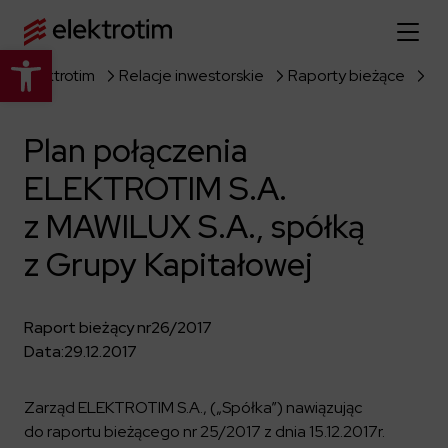
Otwórz pasek narzędzi
Elektrotim
Relacje inwestorskie
Raporty bieżące
Strona główna
Plan połączenia
O nas
ELEKTROTIM S.A.
Więcej o nas
Oferta
z MAWILUX S.A., spółką
O firmie
Poznaj pełną ofertę
z Grupy Kapitałowej
Strategia
Aktualności
Władze spółki
Budownictwo Specjalistyczne
Historia
Raport bieżący nr
26/2017
Relacje inwestorskie
Elektroenergetyka
Grupa kapitałowa
Data:
29.12.2017
Resorty obronne
Dowiedz się więcej
Portfolio
Kariera
Przemysł
Dokumenty firmowe
Zarząd ELEKTROTIM S.A., („Spółka”) nawiązując
Raporty
Dowiedz się więcej
do raportu bieżącego nr 25/2017 z dnia 15.12.2017r.
Certyfikaty
Infrastruktura użyteczności publicznej