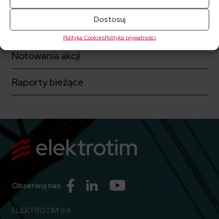
Akcjonariat
Dostosuj
Ład korporacyjny
Polityka Cookies
Polityka prywatności
Notowania akcji
Raporty bieżące
Przejdź do Facebook
Przejdź do Linkedin
Przejdź do Youtube
Obserwuj nas
ELEKTROTIM S.A.