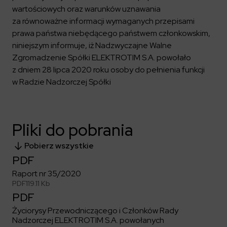
Kalendarium
Kontrahenci
Compliance
Zasilanie i systemy trakcyjne
wartościowych oraz warunków uznawania
Ład korporacyjny
Poznaj nas bliżej
Poznaj możliwości współpracy z nami
za równoważne informacji wymaganych przepisami
Platforma Zarządzania Bezpieczeństwem
Materiały dla inwestorów
Oferty pracy
ESG
prawa państwa niebędącego państwem członkowskim,
Aquila
ELEKTROTIM na GPW
Poradnik rekrutacyjny
niniejszym informuje, iż Nadzwyczajne Walne
Program Partnerski
Dowiedz się więcej
Magazyny energii
Kontakt dla inwestorów
Dlaczego warto?
Zgromadzenie Spółki ELEKTROTIM S.A. powołało
Formularz dla dostawców
Strefa wiedzy
z dniem 28 lipca 2020 roku osoby do pełnienia funkcji
Staże i praktyki
Fakturowanie w KSeF
Środowisko
w Radzie Nadzorczej Spółki
Społeczeństwo
Media
Ład korporacyjny
Czytaj więcej
Sygnaliści
Kontakt
Pliki do pobrania
Zintegrowany System Zarządzania
ELEKTROTIM w mediach
Pobierz wszystkie
Materiały prasowe
PDF
Kontakt dla mediów
Raport nr 35/2020
PDF
119.11 Kb
Polski
English
PDF
Życiorysy Przewodniczącego i Członków Rady
Nadzorczej ELEKTROTIM S.A. powołanych