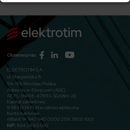
Przejdź do Facebook
Przejdź do Linkedin
Przejdź do Youtube
Obserwuj nas
ELEKTROTIM S.A.
ul. Stargardzka 8
54-156 Wrocław, Polska
Adres do e-Doręczeń (ADE)
AE:PL-94168-47893-SDAWH-26
Kapitał zakładowy:
9 983 009 PLN w całości wpłacony
Konto bankowe:
mBank 14 1140 1140 0000 2156 3900 1001
NIP:
894 24 60 042