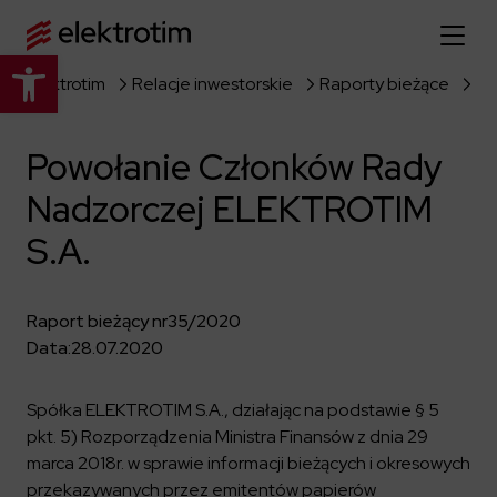
Otwórz pasek narzędzi
Elektrotim
Relacje inwestorskie
Raporty bieżące
Strona główna
Powołanie Członków Rady
O nas
Nadzorczej ELEKTROTIM
Więcej o nas
Oferta
S.A.
O firmie
Poznaj pełną ofertę
Strategia
Aktualności
Raport bieżący nr
35/2020
Władze spółki
Budownictwo Specjalistyczne
Data:
28.07.2020
Historia
Relacje inwestorskie
Elektroenergetyka
Grupa kapitałowa
Resorty obronne
Spółka ELEKTROTIM S.A., działając na podstawie § 5
Dowiedz się więcej
Portfolio
Kariera
pkt. 5) Rozporządzenia Ministra Finansów z dnia 29
Przemysł
Dokumenty firmowe
marca 2018r. w sprawie informacji bieżących i okresowych
Raporty
Dowiedz się więcej
Certyfikaty
Infrastruktura użyteczności publicznej
przekazywanych przez emitentów papierów