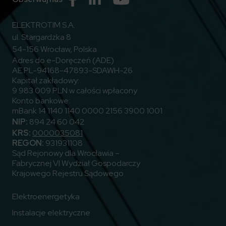
ELEKTROTIM S.A.
ul. Stargardzka 8
54-156 Wrocław, Polska
Adres do e-Doręczeń (ADE)
AE:PL-94168-47893-SDAWH-26
Kapitał zakładowy:
9 983 009 PLN w całości wpłacony
Konto bankowe:
mBank 14 1140 1140 0000 2156 3900 1001
NIP:
894 24 60 042
KRS:
0000035081
REGON:
931931108
Sąd Rejonowy dla Wrocławia –
Fabrycznej VI Wydział Gospodarczy
Krajowego Rejestru Sądowego
Elektroenergetyka
Instalacje elektryczne