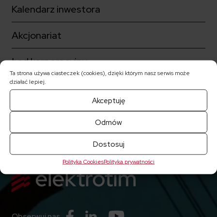
Kalendarz inwestora
Akcjonariat
Ład korporacyjny
Ta strona używa ciasteczek (cookies), dzięki którym nasz serwis może
działać lepiej.
Notowania akcji
Akceptuję
Raporty bieżące
Odmów
Dostosuj
Polityka Cookies
Polityka prywatności
Przejdź do Facebook
Przejdź do Linkedin
Przejdź do Youtube
Obserwuj nas