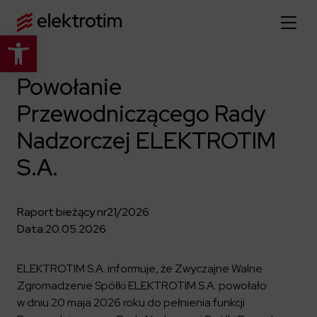
Otwórz pasek narzędzi
Strona główna
Powołanie
Przewodniczącego Rady
O nas
Nadzorczej ELEKTROTIM
Więcej o nas
Oferta
S.A.
O firmie
Poznaj pełną ofertę
Strategia
Aktualności
Władze spółki
Raport bieżący nr
21/2026
Budownictwo Specjalistyczne
Data:
20.05.2026
Historia
Relacje inwestorskie
Elektroenergetyka
Grupa kapitałowa
Resorty obronne
Dowiedz się więcej
Portfolio
ELEKTROTIM S.A. informuje, że Zwyczajne Walne
Kariera
Przemysł
Zgromadzenie Spółki ELEKTROTIM S.A. powołało
Dokumenty firmowe
Raporty
w dniu 20 maja 2026 roku do pełnienia funkcji
Dowiedz się więcej
Certyfikaty
Infrastruktura użyteczności publicznej