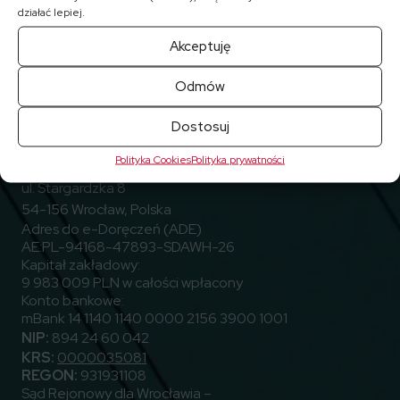
działać lepiej.
Akceptuję
Odmów
Przejdź do Facebook
Przejdź do Linkedin
Przejdź do Youtube
Obserwuj nas
Dostosuj
Polityka Cookies
Polityka prywatności
ELEKTROTIM S.A.
ul. Stargardzka 8
54-156 Wrocław, Polska
Adres do e-Doręczeń (ADE)
AE:PL-94168-47893-SDAWH-26
Kapitał zakładowy:
9 983 009 PLN w całości wpłacony
Konto bankowe:
mBank 14 1140 1140 0000 2156 3900 1001
NIP:
894 24 60 042
KRS:
0000035081
REGON:
931931108
Sąd Rejonowy dla Wrocławia –