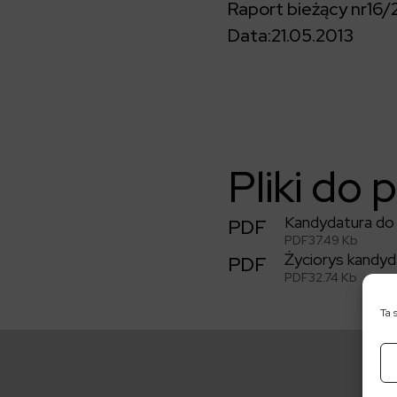
Raport bieżący nr
16/
Data:
21.05.2013
Pliki do 
Kandydatura do
PDF
PDF
37.49 Kb
Życiorys kandyd
PDF
PDF
32.74 Kb
Ta 