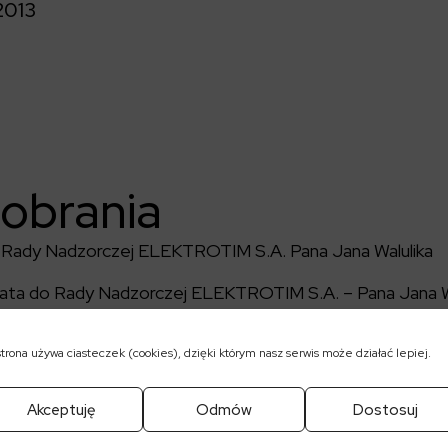
2013
pobrania
 Rady Nadzorczej ELEKTROTIM S.A. Pana Jana Walulika
ata do Rady Nadzorczej ELEKTROTIM S.A. – Pana Jana W
strona używa ciasteczek (cookies), dzięki którym nasz serwis może działać lepiej.
Akceptuję
Odmów
Dostosuj