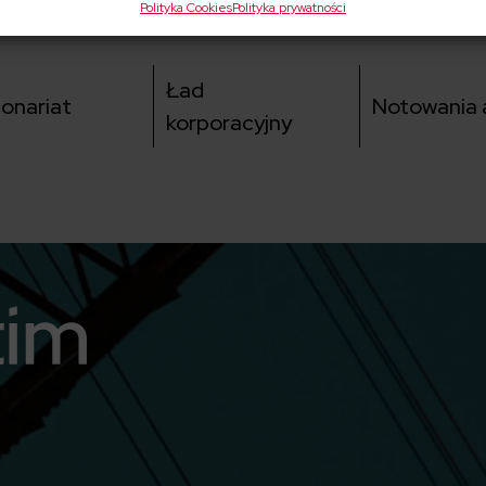
Polityka Cookies
Polityka prywatności
Ład
jonariat
Notowania a
korporacyjny
utube