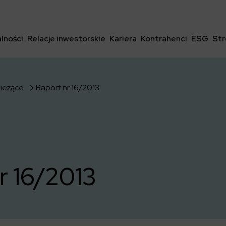
lności
Relacje inwestorskie
Kariera
Kontrahenci
ESG
Str
bieżące
Raport nr 16/2013
r 16/2013