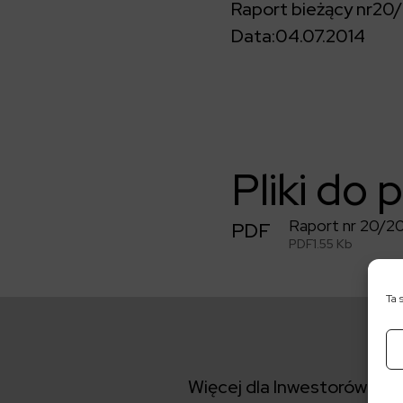
Raport bieżący nr
20/
Data:
04.07.2014
Pliki do 
Raport nr 20/2
PDF
PDF
1.55 Kb
Ta 
Więcej dla Inwestorów: