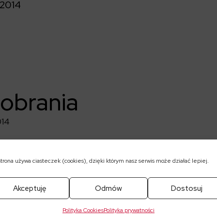
2014
pobrania
014
strona używa ciasteczek (cookies), dzięki którym nasz serwis może działać lepiej.
Akceptuję
Odmów
Dostosuj
Polityka Cookies
Polityka prywatności