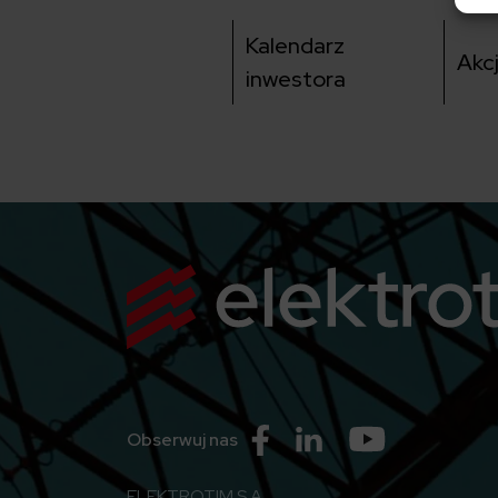
Kalendarz
Akc
inwestora
Przejdź do Facebook
Przejdź do Linkedin
Przejdź do Yo
Obserwuj nas
ELEKTROTIM S.A.