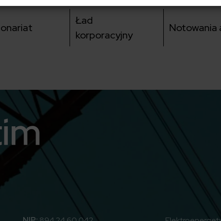
Ład
jonariat
Notowania a
korporacyjny
utube
NIP:
894 24 60 042
Elektroenerget