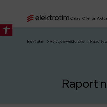
O nas
Oferta
Aktua
Otwórz pasek narzędzi
Elektrotim
Relacje inwestorskie
Raporty 
Raport n