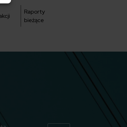
Raporty
kcji
bieżące
yka