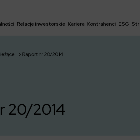
lności
Relacje inwestorskie
Kariera
Kontrahenci
ESG
Str
bieżące
Raport nr 20/2014
r 20/2014