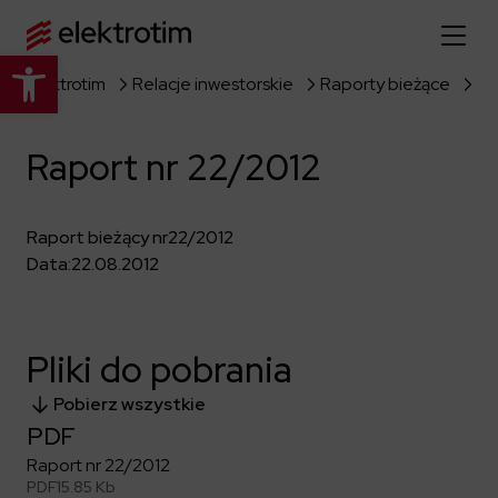
Otwórz pasek narzędzi
Elektrotim
Relacje inwestorskie
Raporty bieżące
Ra
Strona główna
Raport nr 22/2012
O nas
Więcej o nas
Oferta
Raport bieżący nr
22/2012
Data:
22.08.2012
O firmie
Poznaj pełną ofertę
Strategia
Aktualności
Władze spółki
Budownictwo Specjalistyczne
Pliki do pobrania
Historia
Relacje inwestorskie
Elektroenergetyka
Grupa kapitałowa
Pobierz wszystkie
Resorty obronne
Dowiedz się więcej
Portfolio
Kariera
PDF
Przemysł
Dokumenty firmowe
Raport nr 22/2012
Raporty
Dowiedz się więcej
Certyfikaty
Infrastruktura użyteczności publicznej
PDF
15.85 Kb