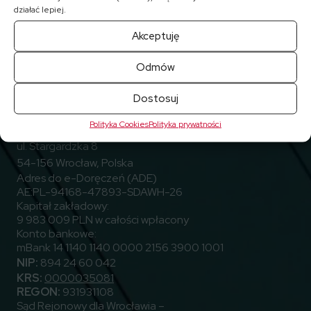
działać lepiej.
Akceptuję
Odmów
Przejdź do Facebook
Przejdź do Linkedin
Przejdź do Youtube
Obserwuj nas
Dostosuj
Polityka Cookies
Polityka prywatności
ELEKTROTIM S.A.
ul. Stargardzka 8
54-156 Wrocław, Polska
Adres do e-Doręczeń (ADE)
AE:PL-94168-47893-SDAWH-26
Kapitał zakładowy:
9 983 009 PLN w całości wpłacony
Konto bankowe:
mBank 14 1140 1140 0000 2156 3900 1001
NIP:
894 24 60 042
KRS:
0000035081
REGON:
931931108
Sąd Rejonowy dla Wrocławia –