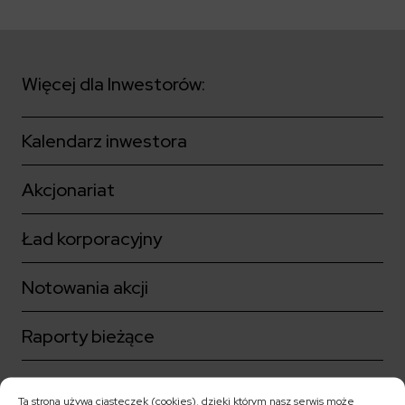
Kalendarium
Kontrahenci
Compliance
Zasilanie i systemy trakcyjne
Ład korporacyjny
Poznaj nas bliżej
Poznaj możliwości współpracy z nami
Platforma Zarządzania Bezpieczeństwem
Materiały dla inwestorów
Oferty pracy
ESG
Aquila
ELEKTROTIM na GPW
Poradnik rekrutacyjny
Program Partnerski
Więcej dla Inwestorów:
Dowiedz się więcej
Magazyny energii
Kontakt dla inwestorów
Dlaczego warto?
Formularz dla dostawców
Strefa wiedzy
Staże i praktyki
Fakturowanie w KSeF
Środowisko
Kalendarz inwestora
Społeczeństwo
Media
Ład korporacyjny
Akcjonariat
Czytaj więcej
Sygnaliści
Kontakt
Zintegrowany System Zarządzania
Ład korporacyjny
ELEKTROTIM w mediach
Materiały prasowe
Notowania akcji
Kontakt dla mediów
Raporty bieżące
Polski
English
Ta strona używa ciasteczek (cookies), dzięki którym nasz serwis może