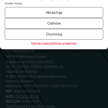
działać lepiej.
Akceptuję
Odmów
Przejdź do Facebook
Przejdź do Linkedin
Przejdź do Youtube
Obserwuj nas
Dostosuj
Polityka Cookies
Polityka prywatności
ELEKTROTIM S.A.
ul. Stargardzka 8
54-156 Wrocław, Polska
Adres do e-Doręczeń (ADE)
AE:PL-94168-47893-SDAWH-26
Kapitał zakładowy:
9 983 009 PLN w całości wpłacony
Konto bankowe:
mBank 14 1140 1140 0000 2156 3900 1001
NIP:
894 24 60 042
KRS:
0000035081
REGON:
931931108
Sąd Rejonowy dla Wrocławia –