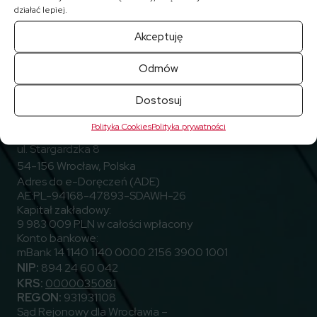
działać lepiej.
Akceptuję
Odmów
Przejdź do Facebook
Przejdź do Linkedin
Przejdź do Youtube
Obserwuj nas
Dostosuj
Polityka Cookies
Polityka prywatności
ELEKTROTIM S.A.
ul. Stargardzka 8
54-156 Wrocław, Polska
Adres do e-Doręczeń (ADE)
AE:PL-94168-47893-SDAWH-26
Kapitał zakładowy:
9 983 009 PLN w całości wpłacony
Konto bankowe:
mBank 14 1140 1140 0000 2156 3900 1001
NIP:
894 24 60 042
KRS:
0000035081
REGON:
931931108
Sąd Rejonowy dla Wrocławia –