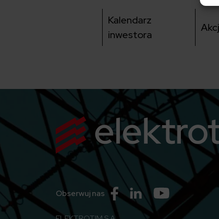
Kalendarz
Akc
inwestora
Przejdź do Facebook
Przejdź do Linkedin
Przejdź do Yo
Obserwuj nas
ELEKTROTIM S.A.