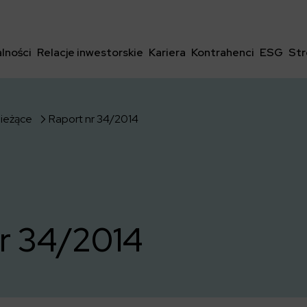
lności
Relacje inwestorskie
Kariera
Kontrahenci
ESG
Str
bieżące
Raport nr 34/2014
r 34/2014