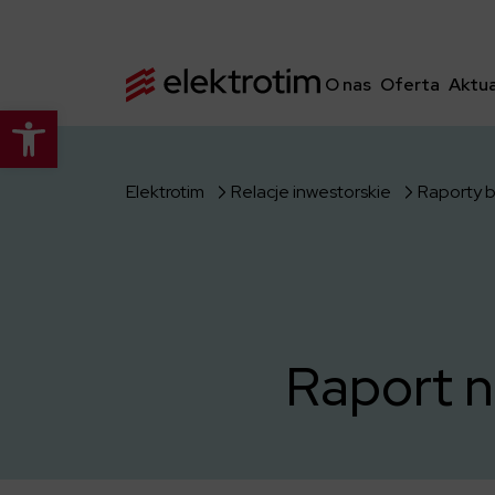
O nas
Oferta
Aktua
Otwórz pasek narzędzi
Elektrotim
Relacje inwestorskie
Raporty 
Raport n