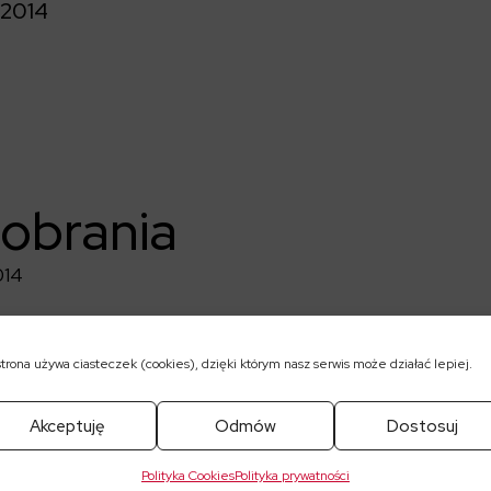
2014
pobrania
014
strona używa ciasteczek (cookies), dzięki którym nasz serwis może działać lepiej.
Akceptuję
Odmów
Dostosuj
Polityka Cookies
Polityka prywatności