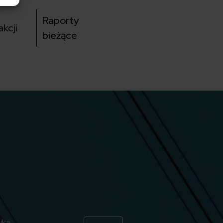
Raporty
kcji
bieżące
yka