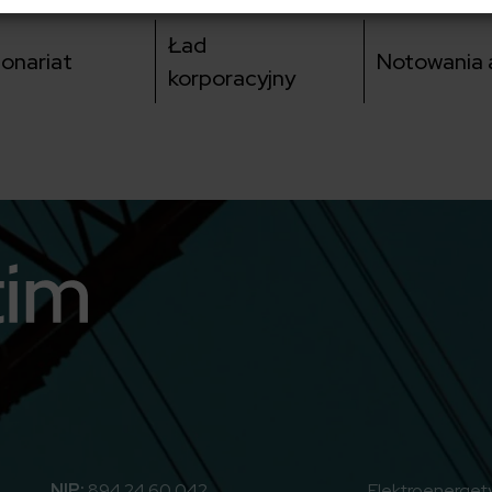
Ład
jonariat
Notowania a
korporacyjny
utube
NIP:
894 24 60 042
Elektroenerget