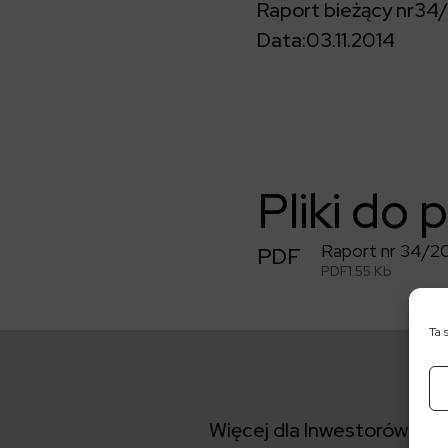
Raport bieżący nr
34/
Data:
03.11.2014
Pliki do 
Raport nr 34/2
PDF
PDF
1.55 Kb
Ta 
Więcej dla Inwestorów: