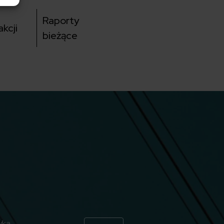
Raporty
kcji
bieżące
yka