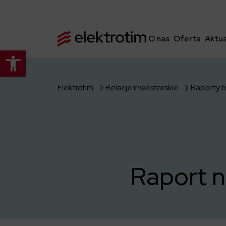
O nas
Oferta
Aktua
Otwórz pasek narzędzi
Elektrotim
Relacje inwestorskie
Raporty 
Raport 