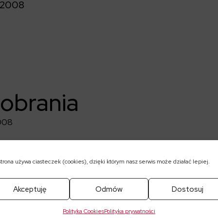
/2008
pobrania
008
strona używa ciasteczek (cookies), dzięki którym nasz serwis może działać lepiej.
Akceptuję
Odmów
Dostosuj
Polityka Cookies
Polityka prywatności