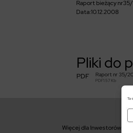
Raport bieżący nr
35
Data:
10.12.2008
Pliki do 
Raport nr 35/2
PDF
PDF
1.57 Kb
Ta 
Więcej dla Inwestorów: