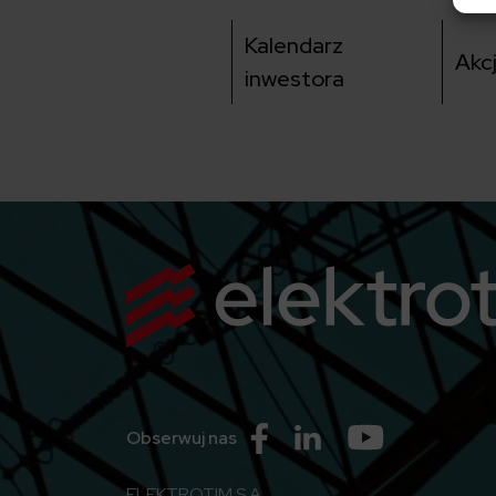
Kalendarz
Akc
inwestora
Przejdź do Facebook
Przejdź do Linkedin
Przejdź do Yo
Obserwuj nas
ELEKTROTIM S.A.