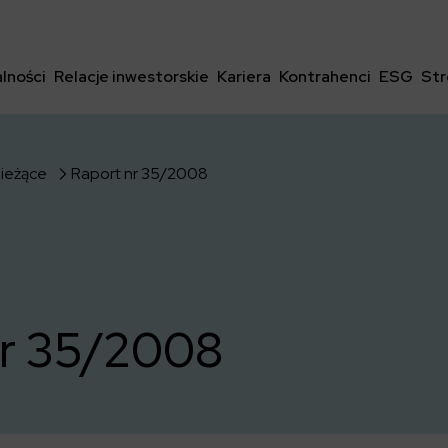
lności
Relacje inwestorskie
Kariera
Kontrahenci
ESG
Str
bieżące
Raport nr 35/2008
nr 35/2008