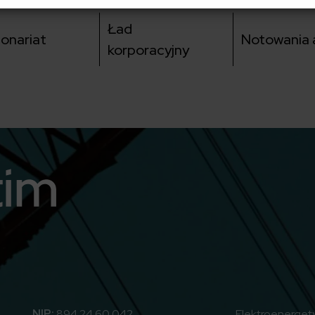
Ład
jonariat
Notowania a
korporacyjny
utube
NIP:
894 24 60 042
Elektroenerget