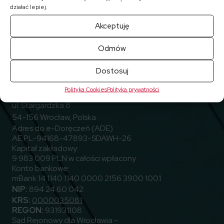
działać lepiej.
Akceptuję
Odmów
Przejdź do Facebook
Przejdź do Linkedin
Przejdź do Youtube
Obserwuj nas
Dostosuj
Polityka Cookies
Polityka prywatności
ELEKTROTIM S.A.
ul. Stargardzka 8
54-156 Wrocław, Polska
Adres do e-Doręczeń (ADE)
AE:PL-94168-47893-SDAWH-26
Kapitał zakładowy:
9 983 009 PLN w całości wpłacony
Konto bankowe:
mBank 14 1140 1140 0000 2156 3900 1001
NIP:
894 24 60 042
KRS:
0000035081
REGON:
931931108
Sąd Rejonowy dla Wrocławia –