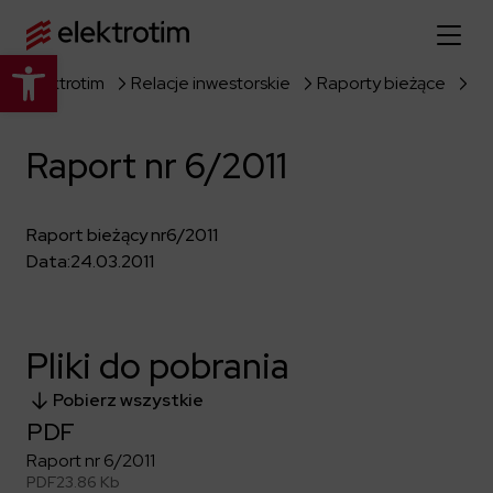
Otwórz pasek narzędzi
Elektrotim
Relacje inwestorskie
Raporty bieżące
Ra
Strona główna
Raport nr 6/2011
O nas
Więcej o nas
Oferta
Raport bieżący nr
6/2011
Data:
24.03.2011
O firmie
Poznaj pełną ofertę
Strategia
Aktualności
Władze spółki
Budownictwo Specjalistyczne
Pliki do pobrania
Historia
Relacje inwestorskie
Elektroenergetyka
Grupa kapitałowa
Pobierz wszystkie
Resorty obronne
Dowiedz się więcej
Portfolio
Kariera
PDF
Przemysł
Dokumenty firmowe
Raport nr 6/2011
Raporty
Dowiedz się więcej
Certyfikaty
Infrastruktura użyteczności publicznej
PDF
23.86 Kb