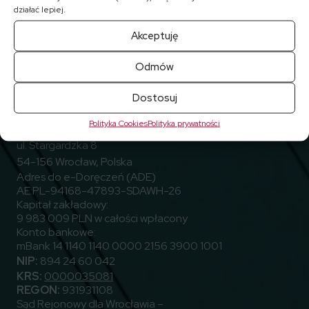
działać lepiej.
Akceptuję
Odmów
Przejdź do Facebook
Przejdź do Linkedin
Przejdź do Youtube
Obserwuj nas
Dostosuj
Polityka Cookies
Polityka prywatności
ELEKTROTIM S.A.
ul. Stargardzka 8
54-156 Wrocław, Polska
Adres do e-Doręczeń (ADE)
AE:PL-94168-47893-SDAWH-26
Kapitał zakładowy:
9 983 009 PLN w całości wpłacony
Konto bankowe:
mBank 14 1140 1140 0000 2156 3900 1001
NIP:
894 24 60 042
KRS:
0000035081
REGON:
931931108
Sąd Rejonowy dla Wrocławia –