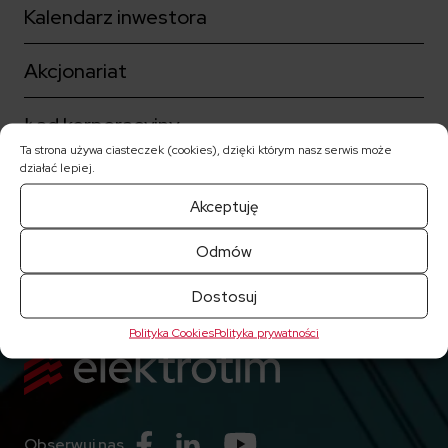
Kalendarz inwestora
Akcjonariat
Ład korporacyjny
Ta strona używa ciasteczek (cookies), dzięki którym nasz serwis może
działać lepiej.
Notowania akcji
Akceptuję
Raporty bieżące
Odmów
Dostosuj
Polityka Cookies
Polityka prywatności
Przejdź do Facebook
Przejdź do Linkedin
Przejdź do Youtube
Obserwuj nas