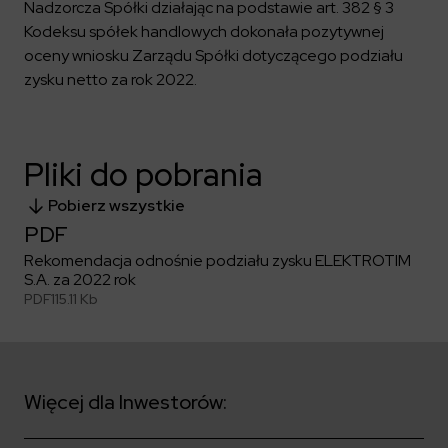
Kalendarium
Kontrahenci
Nadzorcza Spółki działając na podstawie art. 382 § 3
Compliance
Zasilanie i systemy trakcyjne
Ład korporacyjny
Poznaj nas bliżej
Kodeksu spółek handlowych dokonała pozytywnej
Poznaj możliwości współpracy z nami
Platforma Zarządzania Bezpieczeństwem
Materiały dla inwestorów
oceny wniosku Zarządu Spółki dotyczącego podziału
Oferty pracy
ESG
Aquila
zysku netto za rok 2022.
ELEKTROTIM na GPW
Poradnik rekrutacyjny
Program Partnerski
Dowiedz się więcej
Magazyny energii
Kontakt dla inwestorów
Dlaczego warto?
Formularz dla dostawców
Strefa wiedzy
Staże i praktyki
Fakturowanie w KSeF
Środowisko
Pliki do pobrania
Społeczeństwo
Media
Ład korporacyjny
Pobierz wszystkie
Czytaj więcej
Sygnaliści
PDF
Kontakt
Zintegrowany System Zarządzania
Rekomendacja odnośnie podziału zysku ELEKTROTIM
ELEKTROTIM w mediach
S.A. za 2022 rok
Materiały prasowe
PDF
115.11 Kb
Kontakt dla mediów
Polski
English
Więcej dla Inwestorów: