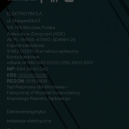
ELEKTROTIM S.A.
ul. Stargardzka 8
54-156 Wrocław, Polska
Adres do e-Doręczeń (ADE)
AE:PL-94168-47893-SDAWH-26
Kapitał zakładowy:
9 983 009 PLN w całości wpłacony
Konto bankowe:
mBank 14 1140 1140 0000 2156 3900 1001
NIP:
894 24 60 042
KRS:
0000035081
REGON:
931931108
Sąd Rejonowy dla Wrocławia –
Fabrycznej VI Wydział Gospodarczy
Krajowego Rejestru Sądowego
Elektroenergetyka
Instalacje elektryczne