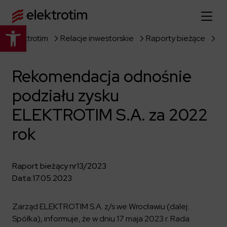
Otwórz pasek narzędzi
Elektrotim
Relacje inwestorskie
Raporty bieżące
Strona główna
Rekomendacja odnośnie
O nas
podziału zysku
Więcej o nas
Oferta
ELEKTROTIM S.A. za 2022
O firmie
Poznaj pełną ofertę
rok
Strategia
Aktualności
Władze spółki
Budownictwo Specjalistyczne
Historia
Raport bieżący nr
13/2023
Relacje inwestorskie
Elektroenergetyka
Grupa kapitałowa
Data:
17.05.2023
Resorty obronne
Dowiedz się więcej
Portfolio
Kariera
Przemysł
Dokumenty firmowe
Zarząd ELEKTROTIM S.A. z/s we Wrocławiu (dalej:
Raporty
Dowiedz się więcej
Spółka), informuje, że w dniu 17 maja 2023 r. Rada
Certyfikaty
Infrastruktura użyteczności publicznej