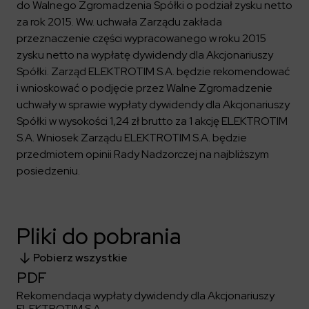
Kalendarium
Kontrahenci
do Walnego Zgromadzenia Spółki o podział zysku netto
Compliance
Zasilanie i systemy trakcyjne
Ład korporacyjny
Poznaj nas bliżej
za rok 2015. Ww. uchwała Zarządu zakłada
Poznaj możliwości współpracy z nami
Platforma Zarządzania Bezpieczeństwem
Materiały dla inwestorów
przeznaczenie części wypracowanego w roku 2015
Oferty pracy
ESG
Aquila
zysku netto na wypłatę dywidendy dla Akcjonariuszy
ELEKTROTIM na GPW
Poradnik rekrutacyjny
Program Partnerski
Dowiedz się więcej
Magazyny energii
Spółki. Zarząd ELEKTROTIM S.A. będzie rekomendować
Kontakt dla inwestorów
Dlaczego warto?
Formularz dla dostawców
Strefa wiedzy
i wnioskować o podjęcie przez Walne Zgromadzenie
Staże i praktyki
Fakturowanie w KSeF
Środowisko
uchwały w sprawie wypłaty dywidendy dla Akcjonariuszy
Spółki w wysokości 1,24 zł brutto za 1 akcję ELEKTROTIM
Społeczeństwo
Media
S.A. Wniosek Zarządu ELEKTROTIM S.A. będzie
Ład korporacyjny
Czytaj więcej
przedmiotem opinii Rady Nadzorczej na najbliższym
Sygnaliści
Kontakt
posiedzeniu.
Zintegrowany System Zarządzania
ELEKTROTIM w mediach
Materiały prasowe
Kontakt dla mediów
Pliki do pobrania
Pobierz wszystkie
Polski
English
PDF
Rekomendacja wypłaty dywidendy dla Akcjonariuszy
ELEKTROTIM S.A.