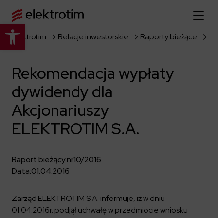
Otwórz pasek narzędzi
Elektrotim
Relacje inwestorskie
Raporty bieżące
Strona główna
Rekomendacja wypłaty
O nas
dywidendy dla
Więcej o nas
Oferta
Akcjonariuszy
O firmie
Poznaj pełną ofertę
ELEKTROTIM S.A.
Strategia
Aktualności
Władze spółki
Budownictwo Specjalistyczne
Historia
Raport bieżący nr
10/2016
Relacje inwestorskie
Elektroenergetyka
Grupa kapitałowa
Data:
01.04.2016
Resorty obronne
Dowiedz się więcej
Portfolio
Kariera
Przemysł
Dokumenty firmowe
Zarząd ELEKTROTIM S.A. informuje, iż w dniu
Raporty
Dowiedz się więcej
01.04.2016r. podjął uchwałę w przedmiocie wniosku
Certyfikaty
Infrastruktura użyteczności publicznej