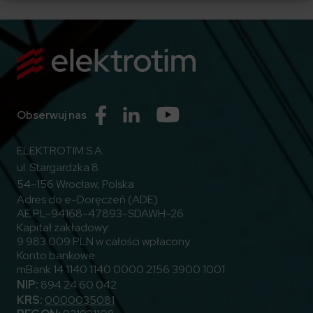
Przejdź do Facebook
Przejdź do Linkedin
Przejdź do Youtube
Obserwuj nas
ELEKTROTIM S.A.
ul. Stargardzka 8
54-156 Wrocław, Polska
Adres do e-Doręczeń (ADE)
AE:PL-94168-47893-SDAWH-26
Kapitał zakładowy:
9 983 009 PLN w całości wpłacony
Konto bankowe:
mBank 14 1140 1140 0000 2156 3900 1001
NIP:
894 24 60 042
KRS:
0000035081