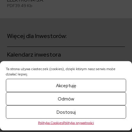
PDF
39.49 Kb
Więcej dla Inwestorów:
Kalendarz inwestora
Ta strona używa ciasteczek (cookies), dzięki którym nasz serwis może
Akcjonariat
działać lepiej.
Ład korporacyjny
Akceptuję
Odmów
Notowania akcji
Dostosuj
Raporty bieżące
Polityka Cookies
Polityka prywatności