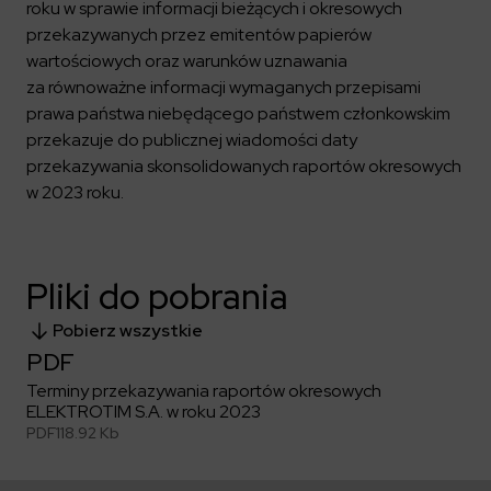
Kalendarium
Kontrahenci
roku w sprawie informacji bieżących i okresowych
Compliance
Zasilanie i systemy trakcyjne
Ład korporacyjny
Poznaj nas bliżej
przekazywanych przez emitentów papierów
Poznaj możliwości współpracy z nami
Platforma Zarządzania Bezpieczeństwem
Materiały dla inwestorów
wartościowych oraz warunków uznawania
Oferty pracy
ESG
Aquila
za równoważne informacji wymaganych przepisami
ELEKTROTIM na GPW
Poradnik rekrutacyjny
Program Partnerski
Dowiedz się więcej
Magazyny energii
prawa państwa niebędącego państwem członkowskim
Kontakt dla inwestorów
Dlaczego warto?
Formularz dla dostawców
Strefa wiedzy
przekazuje do publicznej wiadomości daty
Staże i praktyki
Fakturowanie w KSeF
Środowisko
przekazywania skonsolidowanych raportów okresowych
w 2023 roku.
Społeczeństwo
Media
Ład korporacyjny
Czytaj więcej
Sygnaliści
Kontakt
Zintegrowany System Zarządzania
Pliki do pobrania
ELEKTROTIM w mediach
Materiały prasowe
Pobierz wszystkie
Kontakt dla mediów
PDF
Terminy przekazywania raportów okresowych
ELEKTROTIM S.A. w roku 2023
Polski
English
PDF
118.92 Kb