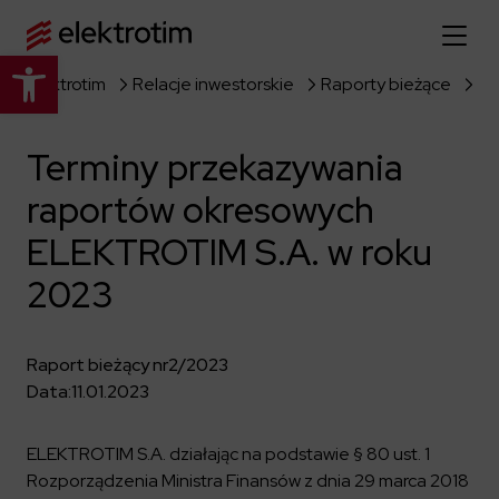
Otwórz pasek narzędzi
Elektrotim
Relacje inwestorskie
Raporty bieżące
Strona główna
Terminy przekazywania
O nas
raportów okresowych
Więcej o nas
Oferta
ELEKTROTIM S.A. w roku
O firmie
Poznaj pełną ofertę
2023
Strategia
Aktualności
Władze spółki
Budownictwo Specjalistyczne
Historia
Raport bieżący nr
2/2023
Relacje inwestorskie
Elektroenergetyka
Grupa kapitałowa
Data:
11.01.2023
Resorty obronne
Dowiedz się więcej
Portfolio
Kariera
Przemysł
Dokumenty firmowe
ELEKTROTIM S.A. działając na podstawie § 80 ust. 1
Raporty
Dowiedz się więcej
Rozporządzenia Ministra Finansów z dnia 29 marca 2018
Certyfikaty
Infrastruktura użyteczności publicznej