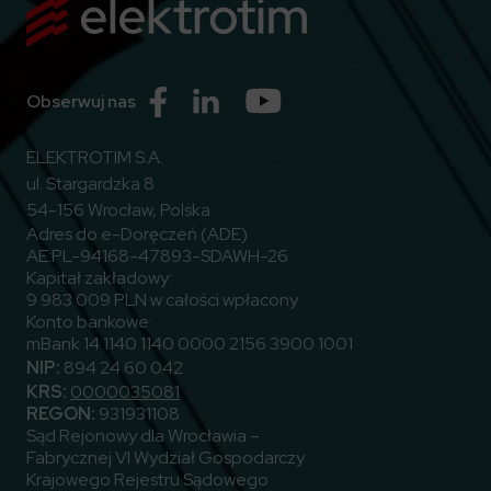
Przejdź do Facebook
Przejdź do Linkedin
Przejdź do Youtube
Obserwuj nas
ELEKTROTIM S.A.
ul. Stargardzka 8
54-156 Wrocław, Polska
Adres do e-Doręczeń (ADE)
AE:PL-94168-47893-SDAWH-26
Kapitał zakładowy:
9 983 009 PLN w całości wpłacony
Konto bankowe:
mBank 14 1140 1140 0000 2156 3900 1001
NIP:
894 24 60 042
KRS:
0000035081
REGON:
931931108
Sąd Rejonowy dla Wrocławia –
Fabrycznej VI Wydział Gospodarczy
Krajowego Rejestru Sądowego