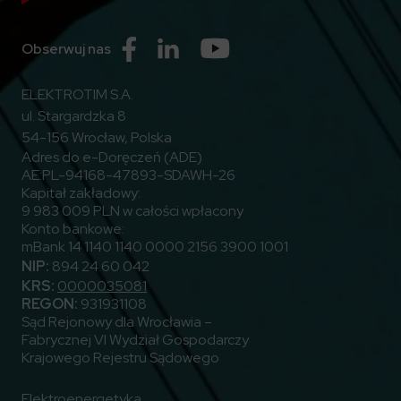
Przejdź do Facebook
Przejdź do Linkedin
Przejdź do Youtube
Obserwuj nas
ELEKTROTIM S.A.
ul. Stargardzka 8
54-156 Wrocław, Polska
Adres do e-Doręczeń (ADE)
AE:PL-94168-47893-SDAWH-26
Kapitał zakładowy:
9 983 009 PLN w całości wpłacony
Konto bankowe:
mBank 14 1140 1140 0000 2156 3900 1001
NIP:
894 24 60 042
KRS:
0000035081
REGON:
931931108
Sąd Rejonowy dla Wrocławia –
Fabrycznej VI Wydział Gospodarczy
Krajowego Rejestru Sądowego
Elektroenergetyka