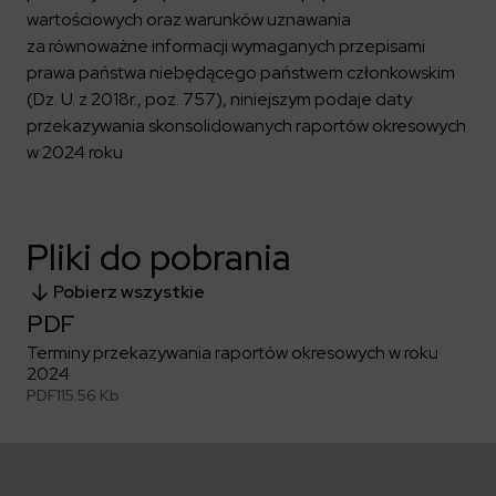
Kalendarium
Kontrahenci
Compliance
Zasilanie i systemy trakcyjne
wartościowych oraz warunków uznawania
Ład korporacyjny
Poznaj nas bliżej
Poznaj możliwości współpracy z nami
za równoważne informacji wymaganych przepisami
Platforma Zarządzania Bezpieczeństwem
Materiały dla inwestorów
Oferty pracy
ESG
prawa państwa niebędącego państwem członkowskim
Aquila
ELEKTROTIM na GPW
Poradnik rekrutacyjny
(Dz. U. z 2018r., poz. 757), niniejszym podaje daty
Program Partnerski
Dowiedz się więcej
Magazyny energii
Kontakt dla inwestorów
Dlaczego warto?
przekazywania skonsolidowanych raportów okresowych
Formularz dla dostawców
Strefa wiedzy
w 2024 roku
Staże i praktyki
Fakturowanie w KSeF
Środowisko
Społeczeństwo
Media
Ład korporacyjny
Czytaj więcej
Pliki do pobrania
Sygnaliści
Kontakt
Zintegrowany System Zarządzania
Pobierz wszystkie
ELEKTROTIM w mediach
PDF
Materiały prasowe
Terminy przekazywania raportów okresowych w roku
Kontakt dla mediów
2024
PDF
115.56 Kb
Polski
English