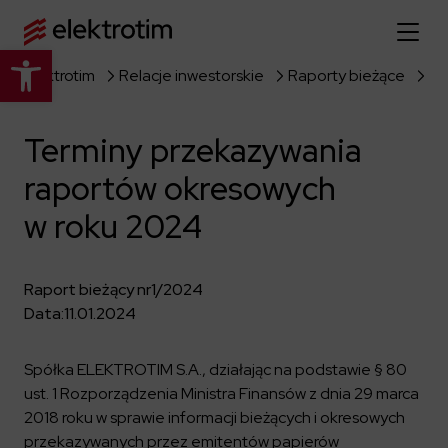
Otwórz pasek narzędzi
Elektrotim
Relacje inwestorskie
Raporty bieżące
Strona główna
Terminy przekazywania
O nas
raportów okresowych
Więcej o nas
Oferta
w roku 2024
O firmie
Poznaj pełną ofertę
Strategia
Aktualności
Raport bieżący nr
1/2024
Władze spółki
Budownictwo Specjalistyczne
Data:
11.01.2024
Historia
Relacje inwestorskie
Elektroenergetyka
Grupa kapitałowa
Resorty obronne
Spółka ELEKTROTIM S.A., działając na podstawie § 80
Dowiedz się więcej
Portfolio
Kariera
ust. 1 Rozporządzenia Ministra Finansów z dnia 29 marca
Przemysł
Dokumenty firmowe
2018 roku w sprawie informacji bieżących i okresowych
Raporty
Dowiedz się więcej
Certyfikaty
Infrastruktura użyteczności publicznej
przekazywanych przez emitentów papierów