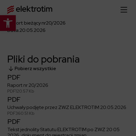
Otwórz pasek narzędzi
Raport bieżący nr
20/2026
Strona główna
Data:
20.05.2026
O nas
Pliki do pobrania
Więcej o nas
Oferta
Pobierz wszystkie
O firmie
PDF
Poznaj pełną ofertę
Strategia
Aktualności
Raport nr 20/2026
Władze spółki
PDF
120.57 Kb
Budownictwo Specjalistyczne
PDF
Historia
Relacje inwestorskie
Elektroenergetyka
Grupa kapitałowa
Uchwały podjęte przez ZWZ ELEKTROTIM 20.05.2026
Resorty obronne
Dowiedz się więcej
PDF
360.51 Kb
Portfolio
Kariera
PDF
Przemysł
Dokumenty firmowe
Raporty
Tekst jednolity Statutu ELEKTROTIM po ZWZ 20 05
Dowiedz się więcej
Certyfikaty
Infrastruktura użyteczności publicznej
2026_dokument do rejestracji zmian