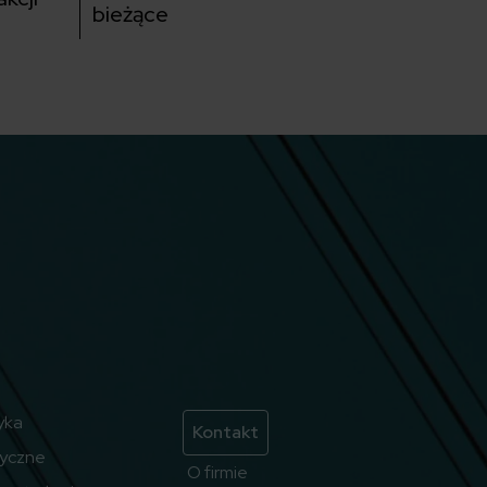
bieżące
yka
Kontakt
ryczne
O firmie