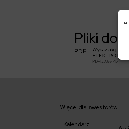
Ta 
Pliki do 
Wykaz akcjonar
PDF
ELEKTROTIM S.A.
PDF
123.66 Kb
Więcej dla Inwestorów:
Kalendarz
Akc