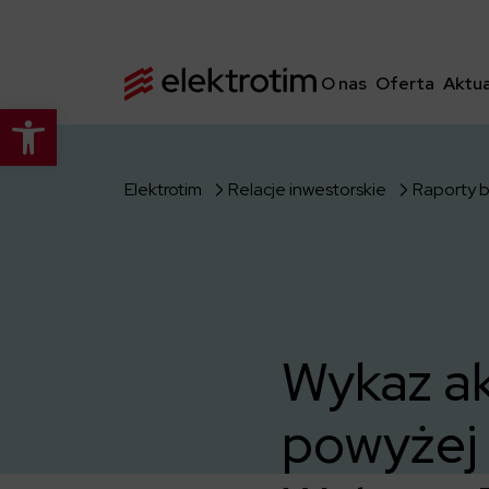
O nas
Oferta
Aktua
Otwórz pasek narzędzi
Elektrotim
Relacje inwestorskie
Raporty 
Wykaz ak
powyżej