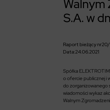
Walnym 
S.A. w dn
Raport bieżący nr
20/
Data:
24.06.2021
Spółka ELEKTROTIM S.A
o ofercie publicznej
do zorganizowanego s
wiadomości wykaz akc
Walnym Zgromadzeniu 