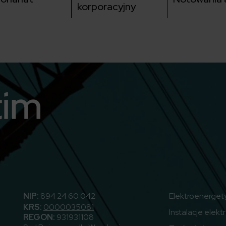
korporacyjny
utube
NIP:
894 24 60 042
Elektroenerget
KRS:
0000035081
Instalacje elekt
REGON:
931931108