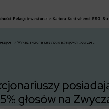
lności
Relacje inwestorskie
Kariera
Kontrahenci
ESG
Str
bieżące
Wykaz akcjonariuszy posiadających powyżej 5% głosów na Zwyczajnym Walnym Zgromadzeniu ELEKTROTIM S.A. w dniu 24.06.2021 r.
cjonariuszy posiadaj
 5% głosów na Zwycz