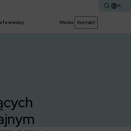
PL
efa wiedzy
Media
Kontakt
ących
ajnym