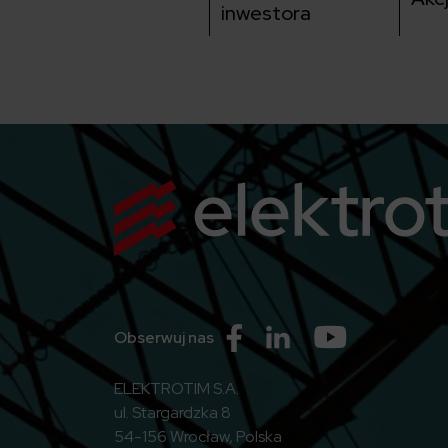
inwestora
Przejdź do Facebook
Przejdź do Linkedin
Przejdź do Yo
Obserwuj nas
ELEKTROTIM S.A.
ul. Stargardzka 8
54-156 Wrocław, Polska