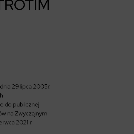
KTROTIM
nia 29 lipca 2005r.
ch
e do publicznej
osów na Zwyczajnym
rwca 2021 r.