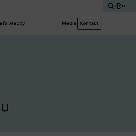
PL
efa wiedzy
Media
Kontakt
nu