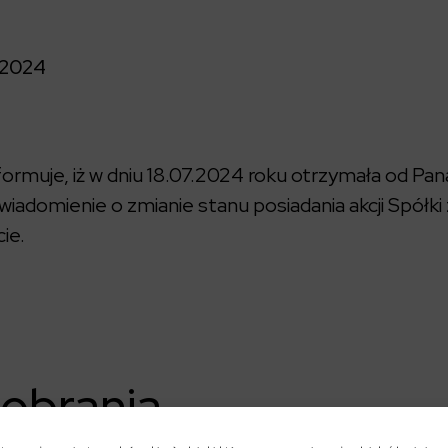
2024
rmuje, iż w dniu 18.07.2024 roku otrzymała od Pan
iadomienie o zmianie stanu posiadania akcji Spółki
ie.
pobrania
024