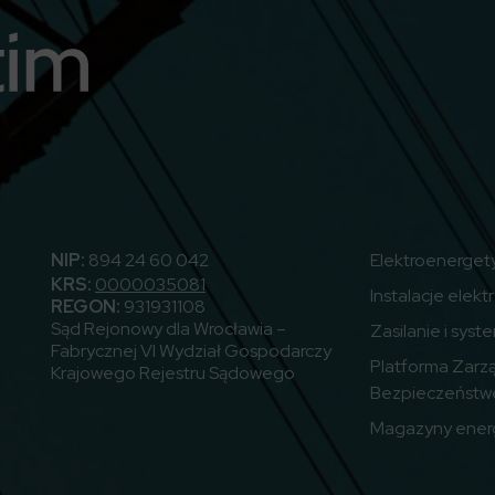
utube
NIP:
894 24 60 042
Elektroenerget
KRS:
0000035081
Instalacje elekt
REGON:
931931108
Sąd Rejonowy dla Wrocławia –
Zasilanie i syst
Fabrycznej VI Wydział Gospodarczy
Platforma Zarz
Krajowego Rejestru Sądowego
Bezpieczeństw
Magazyny energ