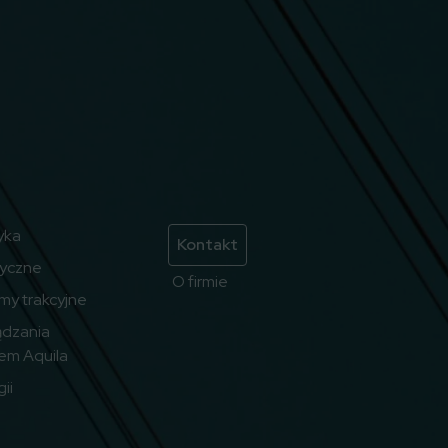
yka
Kontakt
ryczne
O firmie
emy trakcyjne
ądzania
em Aquila
ii