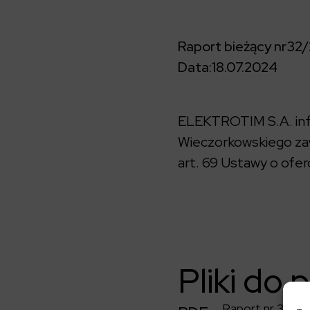
Raport bieżący nr
32/
Data:
18.07.2024
ELEKTROTIM S.A. info
Wieczorkowskiego zaw
art. 69 Ustawy o oferc
Pliki do 
Raport nr 32/2