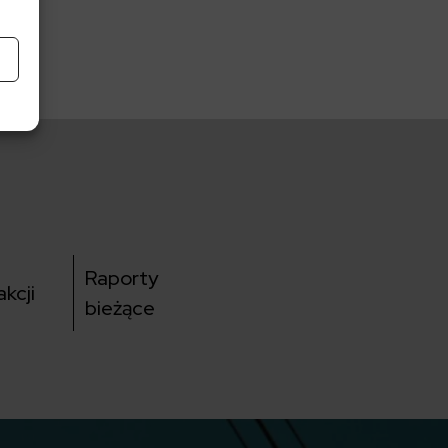
Raporty
kcji
bieżące