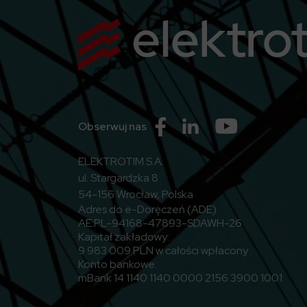
Przejdź do Facebook
Przejdź do Linkedin
Przejdź do Yo
Obserwuj nas
ELEKTROTIM S.A.
ul. Stargardzka 8
54-156 Wrocław, Polska
Adres do e-Doręczeń (ADE)
AE:PL-94168-47893-SDAWH-26
Kapitał zakładowy:
9 983 009 PLN w całości wpłacony
Konto bankowe:
mBank 14 1140 1140 0000 2156 3900 1001