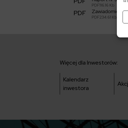
PDF
Ta 
PDF
116.16 Kb
Zawiadomienie
PDF
PDF
234.61 Kb
Więcej dla Inwestorów:
Kalendarz
Akc
inwestora