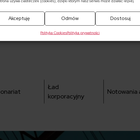
strona używa ciasteczek (cookies), dzięki którym nasz serwis może działać lepiej.
Akceptuję
Odmów
Dostosuj
Polityka Cookies
Polityka prywatności
Ład
jonariat
Notowania a
korporacyjny