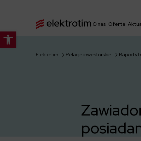
O nas
Oferta
Aktua
Otwórz pasek narzędzi
Elektrotim
Relacje inwestorskie
Raporty 
Zawiadom
posiadani