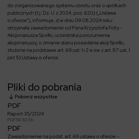
Kalendarium
Kontrahenci
Compliance
Zasilanie i systemy trakcyjne
do zorganizowanego systemu obrotu oraz o spółkach
Ład korporacyjny
Poznaj nas bliżej
Poznaj możliwości współpracy z nami
publicznych (t.j.: Dz. U. z 2024, poz. 620) („Ustawa
Platforma Zarządzania Bezpieczeństwem
Materiały dla inwestorów
Oferty pracy
ESG
o ofercie”), informuje, iż w dniu 09.08.2024 roku
Aquila
ELEKTROTIM na GPW
Poradnik rekrutacyjny
otrzymała zawiadomienie od Pana Krzysztofa Folty –
Program Partnerski
Dowiedz się więcej
Magazyny energii
Kontakt dla inwestorów
Dlaczego warto?
Akcjonariusza Spółki, uczestnika porozumienia
Formularz dla dostawców
Strefa wiedzy
akcjonariuszy, o zmianie stanu posiadania akcji Spółki,
Staże i praktyki
Fakturowanie w KSeF
Środowisko
złożone na podstawie art. 69 ust. 1 i 2 w zw. z art. 87 ust. 1
Społeczeństwo
Media
pkt 5) Ustawy o ofercie.
Ład korporacyjny
Czytaj więcej
Sygnaliści
Kontakt
Zintegrowany System Zarządzania
ELEKTROTIM w mediach
Pliki do pobrania
Materiały prasowe
Pobierz wszystkie
Kontakt dla mediów
PDF
Raport 35/2024
Polski
English
PDF
116.92 Kb
PDF
Zawiadomienie na podst. art. 69 ustawy o ofercie –