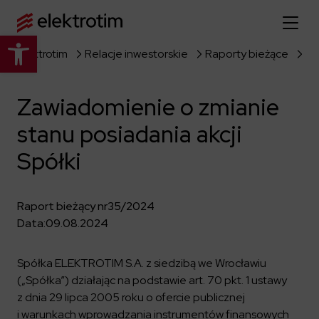
Otwórz pasek narzędzi
Elektrotim
Relacje inwestorskie
Raporty bieżące
Strona główna
Zawiadomienie o zmianie
O nas
stanu posiadania akcji
Więcej o nas
Oferta
Spółki
O firmie
Poznaj pełną ofertę
Strategia
Aktualności
Raport bieżący nr
35/2024
Władze spółki
Budownictwo Specjalistyczne
Data:
09.08.2024
Historia
Relacje inwestorskie
Elektroenergetyka
Grupa kapitałowa
Resorty obronne
Spółka ELEKTROTIM S.A. z siedzibą we Wrocławiu
Dowiedz się więcej
Portfolio
Kariera
(„Spółka”) działając na podstawie art. 70 pkt. 1 ustawy
Przemysł
Dokumenty firmowe
z dnia 29 lipca 2005 roku o ofercie publicznej
Raporty
Dowiedz się więcej
Certyfikaty
Infrastruktura użyteczności publicznej
i warunkach wprowadzania instrumentów finansowych