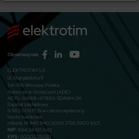
Przejdź do Facebook
Przejdź do Linkedin
Przejdź do Youtube
Obserwuj nas
ELEKTROTIM S.A.
ul. Stargardzka 8
54-156 Wrocław, Polska
Adres do e-Doręczeń (ADE)
AE:PL-94168-47893-SDAWH-26
Kapitał zakładowy:
9 983 009 PLN w całości wpłacony
Konto bankowe:
mBank 14 1140 1140 0000 2156 3900 1001
NIP:
894 24 60 042
KRS:
0000035081