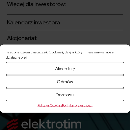
Więcej dla Inwestorów:
Kalendarz inwestora
Akcjonariat
Ta strona używa ciasteczek (cookies), dzięki którym nasz serwis może
Ład korporacyjny
działać lepiej.
Notowania akcji
Akceptuję
Odmów
Raporty bieżące
Dostosuj
Polityka Cookies
Polityka prywatności