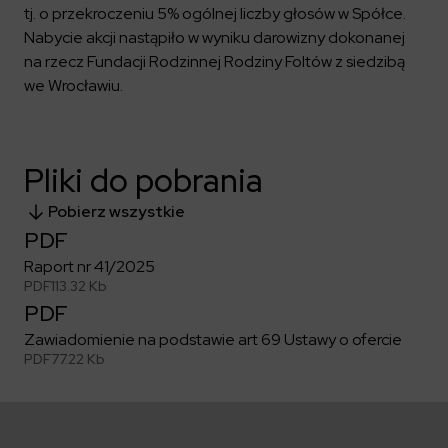
Kalendarium
Kontrahenci
Compliance
tj. o przekroczeniu 5% ogólnej liczby głosów w Spółce.
Zasilanie i systemy trakcyjne
Ład korporacyjny
Poznaj nas bliżej
Nabycie akcji nastąpiło w wyniku darowizny dokonanej
Poznaj możliwości współpracy z nami
Platforma Zarządzania Bezpieczeństwem
Materiały dla inwestorów
Oferty pracy
ESG
na rzecz Fundacji Rodzinnej Rodziny Foltów z siedzibą
Aquila
ELEKTROTIM na GPW
Poradnik rekrutacyjny
we Wrocławiu.
Program Partnerski
Dowiedz się więcej
Magazyny energii
Kontakt dla inwestorów
Dlaczego warto?
Formularz dla dostawców
Strefa wiedzy
Staże i praktyki
Fakturowanie w KSeF
Środowisko
Pliki do pobrania
Społeczeństwo
Media
Ład korporacyjny
Pobierz wszystkie
Czytaj więcej
Sygnaliści
Kontakt
PDF
Zintegrowany System Zarządzania
Raport nr 41/2025
ELEKTROTIM w mediach
PDF
113.32 Kb
Materiały prasowe
PDF
Kontakt dla mediów
Zawiadomienie na podstawie art 69 Ustawy o ofercie
PDF
77.22 Kb
Polski
English