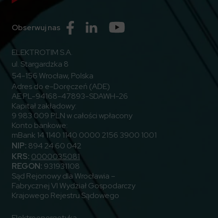
Przejdź do Facebook
Przejdź do Linkedin
Przejdź do Youtube
Obserwuj nas
ELEKTROTIM S.A.
ul. Stargardzka 8
54-156 Wrocław, Polska
Adres do e-Doręczeń (ADE)
AE:PL-94168-47893-SDAWH-26
Kapitał zakładowy:
9 983 009 PLN w całości wpłacony
Konto bankowe:
mBank 14 1140 1140 0000 2156 3900 1001
NIP:
894 24 60 042
KRS:
0000035081
REGON:
931931108
Sąd Rejonowy dla Wrocławia –
Fabrycznej VI Wydział Gospodarczy
Krajowego Rejestru Sądowego
Elektroenergetyka