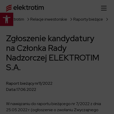
Otwórz pasek narzędzi
Elektrotim
Relacje inwestorskie
Raporty bieżące
Strona główna
Zgłoszenie kandydatury
O nas
na Członka Rady
Więcej o nas
Oferta
Nadzorczej ELEKTROTIM
O firmie
Poznaj pełną ofertę
S.A.
Strategia
Aktualności
Władze spółki
Budownictwo Specjalistyczne
Historia
Raport bieżący nr
11/2022
Relacje inwestorskie
Elektroenergetyka
Grupa kapitałowa
Data:
17.06.2022
Resorty obronne
Dowiedz się więcej
Portfolio
Kariera
Przemysł
Dokumenty firmowe
W nawiązaniu do raportu bieżącego nr 7/2022 z dnia
Raporty
Dowiedz się więcej
25.05.2022 r. (ogłoszenie o zwołaniu Zwyczajnego
Certyfikaty
Infrastruktura użyteczności publicznej