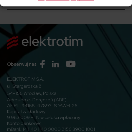
Raporty bieżące
Przejdź do Facebook
Przejdź do Linkedin
Przejdź do Youtube
Obserwuj nas
ELEKTROTIM S.A.
ul. Stargardzka 8
54-156 Wrocław, Polska
Adres do e-Doręczeń (ADE)
AE:PL-94168-47893-SDAWH-26
Kapitał zakładowy:
9 983 009 PLN w całości wpłacony
Konto bankowe:
mBank 14 1140 1140 0000 2156 3900 1001