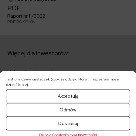
PDF
Raport nr 11/2022
PDF
120.99 Kb
Więcej dla Inwestorów:
Kalendarz inwestora
Ta strona używa ciasteczek (cookies), dzięki którym nasz serwis może
działać lepiej.
Akcjonariat
Akceptuję
Ład korporacyjny
Odmów
Notowania akcji
Dostosuj
Polityka Cookies
Polityka prywatności