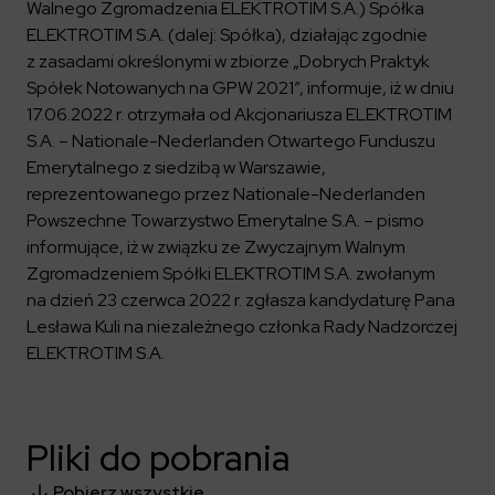
Kalendarium
Kontrahenci
Walnego Zgromadzenia ELEKTROTIM S.A.) Spółka
Compliance
Zasilanie i systemy trakcyjne
Ład korporacyjny
Poznaj nas bliżej
ELEKTROTIM S.A. (dalej: Spółka), działając zgodnie
Poznaj możliwości współpracy z nami
Platforma Zarządzania Bezpieczeństwem
Materiały dla inwestorów
z zasadami określonymi w zbiorze „Dobrych Praktyk
Oferty pracy
ESG
Aquila
Spółek Notowanych na GPW 2021”, informuje, iż w dniu
ELEKTROTIM na GPW
Poradnik rekrutacyjny
Program Partnerski
Dowiedz się więcej
Magazyny energii
17.06.2022 r. otrzymała od Akcjonariusza ELEKTROTIM
Kontakt dla inwestorów
Dlaczego warto?
Formularz dla dostawców
Strefa wiedzy
S.A. – Nationale-Nederlanden Otwartego Funduszu
Staże i praktyki
Fakturowanie w KSeF
Środowisko
Emerytalnego z siedzibą w Warszawie,
reprezentowanego przez Nationale-Nederlanden
Społeczeństwo
Media
Powszechne Towarzystwo Emerytalne S.A. – pismo
Ład korporacyjny
Czytaj więcej
informujące, iż w związku ze Zwyczajnym Walnym
Sygnaliści
Kontakt
Zgromadzeniem Spółki ELEKTROTIM S.A. zwołanym
Zintegrowany System Zarządzania
ELEKTROTIM w mediach
na dzień 23 czerwca 2022 r. zgłasza kandydaturę Pana
Materiały prasowe
Lesława Kuli na niezależnego członka Rady Nadzorczej
ELEKTROTIM S.A.
Kontakt dla mediów
Polski
English
Pliki do pobrania
Pobierz wszystkie