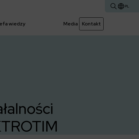
PL
efa wiedzy
Media
Kontakt
łalności
KTROTIM