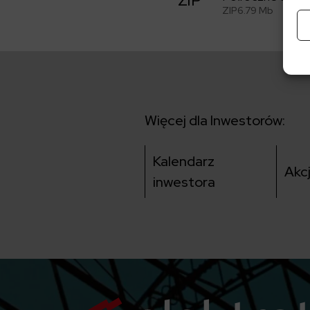
ZIP
ZIP
6.79 Mb
Więcej dla Inwestorów:
Kalendarz
Akc
inwestora