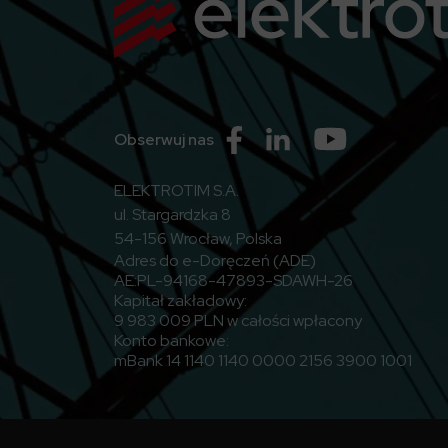
Przejdź do Facebook
Przejdź do Linkedin
Przejdź do Yo
Obserwuj nas
ELEKTROTIM S.A.
ul. Stargardzka 8
54-156 Wrocław, Polska
Adres do e-Doręczeń (ADE)
AE:PL-94168-47893-SDAWH-26
Kapitał zakładowy:
9 983 009 PLN w całości wpłacony
Konto bankowe:
mBank 14 1140 1140 0000 2156 3900 1001