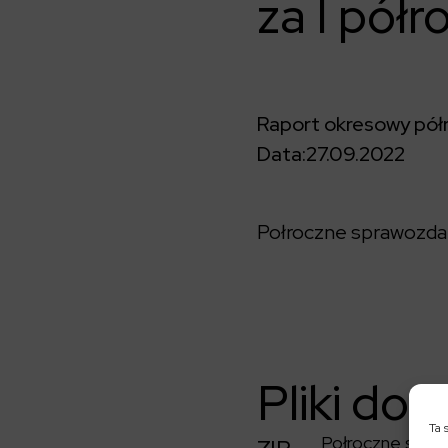
za I pół
Raport okresowy pół
Data:
27.09.2022
Połroczne sprawozd
Pliki do 
Ta 
Połroczne spr