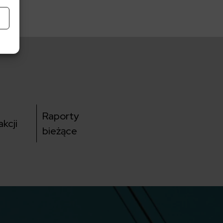
Raporty
kcji
bieżące