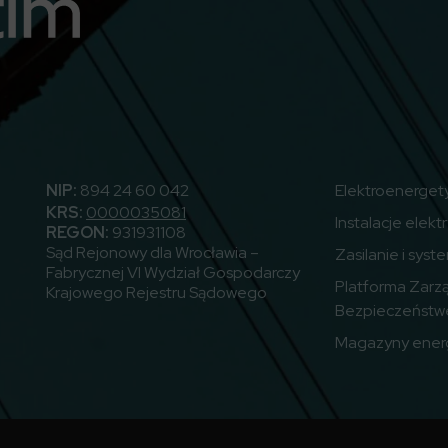
utube
NIP:
894 24 60 042
Elektroenerget
KRS:
0000035081
Instalacje elekt
REGON:
931931108
Sąd Rejonowy dla Wrocławia –
Zasilanie i syst
Fabrycznej VI Wydział Gospodarczy
Platforma Zarz
Krajowego Rejestru Sądowego
Bezpieczeństw
Magazyny energ