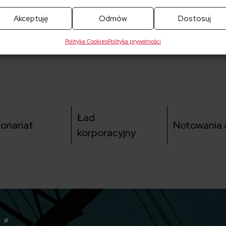
Akceptuję
Odmów
Dostosuj
Polityka Cookies
Polityka prywatności
Ład
jonariat
Notowania a
korporacyjny