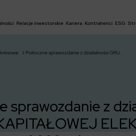
lności
Relacje inwestorskie
Kariera
Kontrahenci
ESG
Str
okresowe
Połroczne sprawozdanie z działalności GRUPY KAPITAŁOWEJ ELEKTROTIM za I półrocze 2022 roku
e sprawozdanie z dzia
KAPITAŁOWEJ ELE