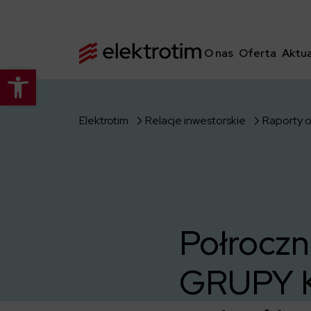
O nas
Oferta
Aktua
Otwórz pasek narzędzi
Elektrotim
Relacje inwestorskie
Raporty 
Połroczn
GRUPY 