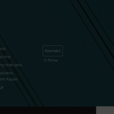
yka
Kontakt
ryczne
O firmie
emy trakcyjne
ądzania
em Aquila
ii