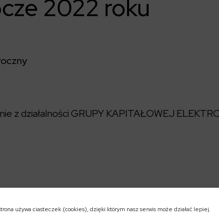
rocze 2022 roku
roczny
anie z działalności GRUPY KAPITAŁOWEJ ELEKT
pobrania
strona używa ciasteczek (cookies), dzięki którym nasz serwis może działać lepiej.
awozdanie z działalności GRUPY KAPITAŁOWEJ ELEKTR