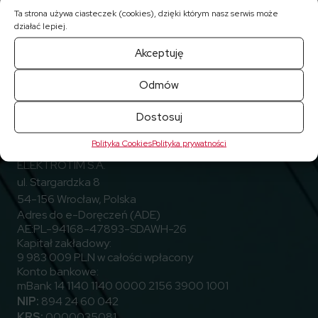
Ta strona używa ciasteczek (cookies), dzięki którym nasz serwis może
działać lepiej.
Akceptuję
Odmów
Dostosuj
Przejdź do Facebook
Przejdź do Linkedin
Przejdź do Youtube
Obserwuj nas
Polityka Cookies
Polityka prywatności
ELEKTROTIM S.A.
ul. Stargardzka 8
54-156 Wrocław, Polska
Adres do e-Doręczeń (ADE)
AE:PL-94168-47893-SDAWH-26
Kapitał zakładowy:
9 983 009 PLN w całości wpłacony
Konto bankowe:
mBank 14 1140 1140 0000 2156 3900 1001
NIP:
894 24 60 042
KRS:
0000035081