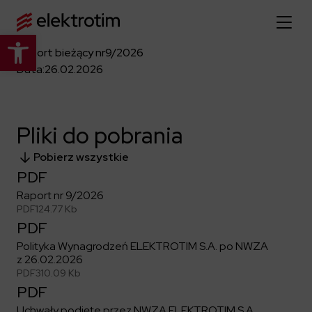
Otwórz pasek narzędzi
Raport bieżący nr
9/2026
Strona główna
Data:
26.02.2026
O nas
Pliki do pobrania
Więcej o nas
Oferta
Pobierz wszystkie
O firmie
PDF
Poznaj pełną ofertę
Strategia
Aktualności
Raport nr 9/2026
Władze spółki
PDF
124.77 Kb
Budownictwo Specjalistyczne
PDF
Historia
Relacje inwestorskie
Elektroenergetyka
Grupa kapitałowa
Polityka Wynagrodzeń ELEKTROTIM S.A. po NWZA
Resorty obronne
Dowiedz się więcej
z 26.02.2026
Portfolio
Kariera
PDF
310.09 Kb
Przemysł
Dokumenty firmowe
PDF
Raporty
Dowiedz się więcej
Certyfikaty
Infrastruktura użyteczności publicznej
Uchwały podjęte przez NWZA ELEKTROTIM S.A.